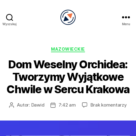
Wyszukaj
Menu
PRECEL
Kategorie
MAZOWIECKIE
Dom Weselny Orchidea:
Tworzymy Wyjątkowe
Chwile w Sercu Krakowa
do
Autor:
Dawid
7:42 am
Brak komentarzy
Autor
Data
Do
wpisu
wpisu
Wes
Orch
Two