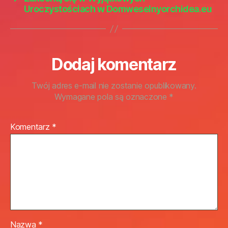
Uroczystościach w Domweselnyorchidea.eu
Dodaj komentarz
Twój adres e-mail nie zostanie opublikowany.
Wymagane pola są oznaczone
*
Komentarz
*
Nazwa
*