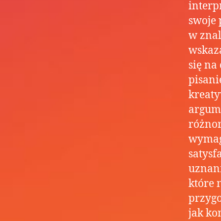
interp
swoje 
w znal
wskaza
się na
pisani
kreaty
argume
różnor
wymaga
satysf
uznani
które 
przygo
jak ko