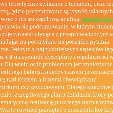
wy teoretyczne związane z tematem, oraz cz
zą, gdzie prezentowane są wyniki własnych
wraz z ich szczegółową analizą.
pisanie prac
pojawia się podsumowanie, w którym studen
yzuje wnioski płynące z przeprowadzonych a
adając na postawione na początku pytania
ze. Jednym z najtrudniejszych aspektów teg
u jest utrzymanie dyscypliny i regularności 
u. Dla wielu osób problemem jest znalezienie
iedniego balansu między czasem przeznac
cę nad tekstem a innymi obowiązkami
ickimi czy zawodowymi. Dlatego kluczowe j
enie szczegółowego planu działania, który p
tematyczną realizację poszczególnych etapó
 Warto również pamiętać o znaczeniu korekty