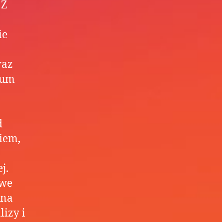
 Z
ie
raz
rum
d
iem,
j.
iwe
 na
lizy i