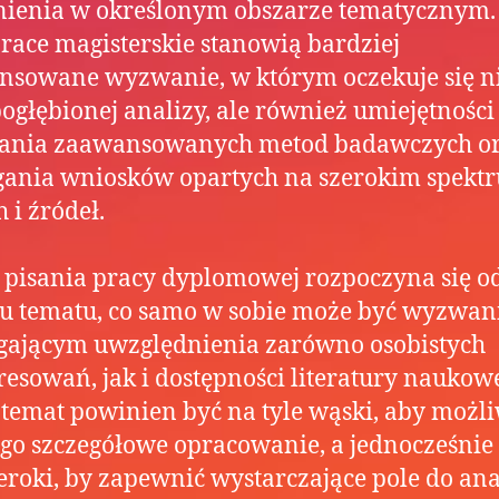
ienia w określonym obszarze tematycznym.
prace magisterskie stanowią bardziej
nsowane wyzwanie, w którym oczekuje się n
pogłębionej analizy, ale również umiejętności
ania zaawansowanych metod badawczych o
gania wniosków opartych na szerokim spekt
 i źródeł.
 pisania pracy dyplomowej rozpoczyna się o
u tematu, co samo w sobie może być wyzwan
ającym uwzględnienia zarówno osobistych
resowań, jak i dostępności literatury naukowe
temat powinien być na tyle wąski, aby możl
ego szczegółowe opracowanie, a jednocześnie
zeroki, by zapewnić wystarczające pole do ana