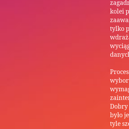
zagadn
kolei 
zaawa
tylko 
wdraż
wycią
danych
Proces
wybor
wymag
zainte
Dobry 
było j
tyle s