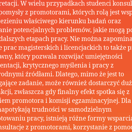
retacji. W wielu przypadkach studenci konsul
pomysły z promotorami, których rolą jest ws
ezieniu właściwego kierunku badań oraz
nie potencjalnych problemów, jakie mogą p
 dalszych etapach pracy. Nie można zapomina
e prac magisterskich i licencjackich to także 
wny, który pozwala rozwijać umiejętności
ntacji, krytycznego myślenia i pracy z
odnymi źródłami. Dlatego, mimo że jest to
jące zadanie, może również dostarczyć du
akcji, zwłaszcza gdy finalny efekt spotka się z
em promotora i komisji egzaminacyjnej. Dla
napotykają trudności w samodzielnym
towaniu pracy, istnieją różne formy wsparcia
nsultacje z promotorami, korzystanie z pomo