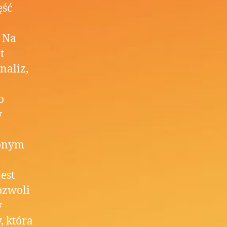
ęść
Na
t
naliz,
o
w
zonym
est
ozwoli
w
, która