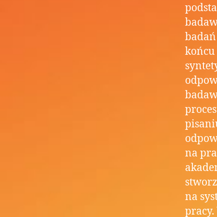
podsta
badawc
badań 
końcu 
syntet
odpowi
badawc
proces
pisani
odpow
na pra
akadem
stworz
na sys
pracy.