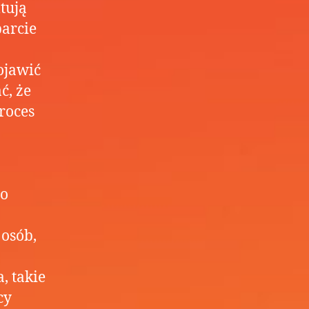
tują
parcie
ojawić
ć, że
proces
żo
 osób,
, takie
cy