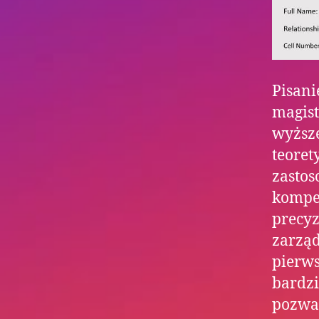
Pisani
magist
wyższe
teoret
zastos
kompet
precyz
zarząd
pierw
bardz
pozwa