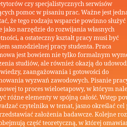
tytorów czy specjalistycznych serwisów
ących pomoc w pisaniu prac. Ważne jest jedn
ać, że tego rodzaju wsparcie powinno służyć
e jako narzędzie do rozwijania własnych
tności, a ostateczny kształt pracy musi być
em samodzielnej pracy studenta. Praca
mowa jest bowiem nie tylko formalnym wym
enia studiów, ale również okazją do udowod
 wiedzy, zaangażowania i gotowości do
mowania wyzwań zawodowych. Pisanie prac
owej to proces wieloetapowy, w którym nal
yć różne elementy w spójną całość. Wstęp p
dzać czytelnika w temat, jasno określać cel
rzedstawiać założenia badawcze. Kolejne roz
obejmują część teoretyczną, w której omawia