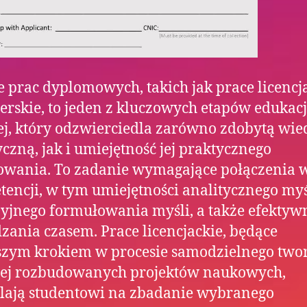
e prac dyplomowych, takich jak prace licencja
erskie, to jeden z kluczowych etapów edukacj
j, który odzwierciedla zarówno zdobytą wie
yczną, jak i umiejętność jej praktycznego
owania. To zadanie wymagające połączenia 
encji, w tym umiejętności analitycznego myś
yjnego formułowania myśli, a także efektyw
zania czasem. Prace licencjackie, będące
szym krokiem w procesie samodzielnego two
iej rozbudowanych projektów naukowych,
lają studentowi na zbadanie wybranego