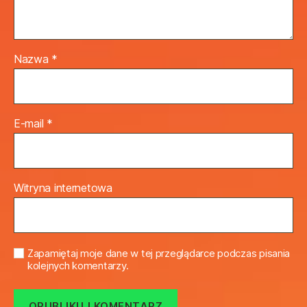
Nazwa
*
E-mail
*
Witryna internetowa
Zapamiętaj moje dane w tej przeglądarce podczas pisania
kolejnych komentarzy.