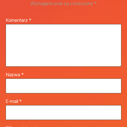
Wymagane pola są oznaczone
*
Komentarz
*
Nazwa
*
E-mail
*