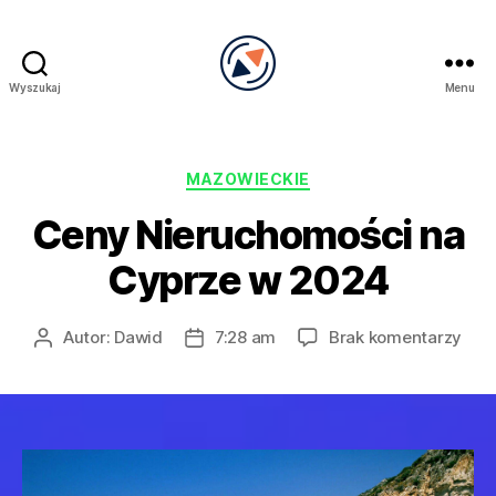
Wyszukaj
Menu
PRECEL
Kategorie
MAZOWIECKIE
Ceny Nieruchomości na
Cyprze w 2024
do
Autor:
Dawid
7:28 am
Brak komentarzy
Autor
Data
Cen
wpisu
wpisu
Nie
na
Cyp
w
202