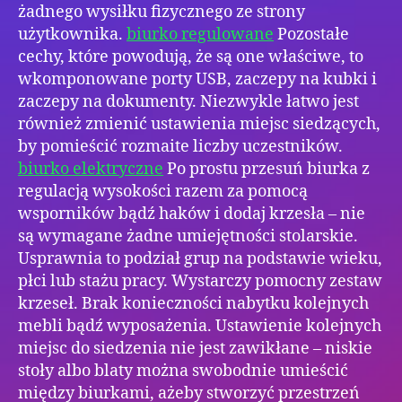
żadnego wysiłku fizycznego ze strony
użytkownika.
biurko regulowane
Pozostałe
cechy, które powodują, że są one właściwe, to
wkomponowane porty USB, zaczepy na kubki i
zaczepy na dokumenty. Niezwykle łatwo jest
również zmienić ustawienia miejsc siedzących,
by pomieścić rozmaite liczby uczestników.
biurko elektryczne
Po prostu przesuń biurka z
regulacją wysokości razem za pomocą
wsporników bądź haków i dodaj krzesła – nie
są wymagane żadne umiejętności stolarskie.
Usprawnia to podział grup na podstawie wieku,
płci lub stażu pracy. Wystarczy pomocny zestaw
krzeseł. Brak konieczności nabytku kolejnych
mebli bądź wyposażenia. Ustawienie kolejnych
miejsc do siedzenia nie jest zawikłane – niskie
stoły albo blaty można swobodnie umieścić
między biurkami, ażeby stworzyć przestrzeń