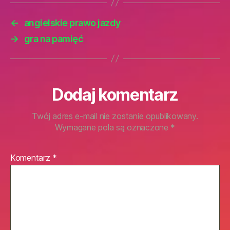
←
angielskie prawo jazdy
→
gra na pamięć
Dodaj komentarz
Twój adres e-mail nie zostanie opublikowany.
Wymagane pola są oznaczone
*
Komentarz
*