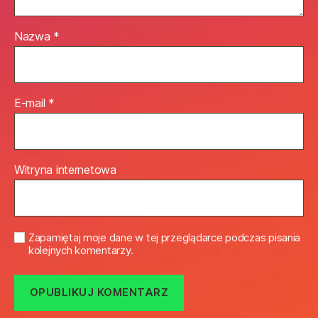
Nazwa
*
E-mail
*
Witryna internetowa
Zapamiętaj moje dane w tej przeglądarce podczas pisania
kolejnych komentarzy.