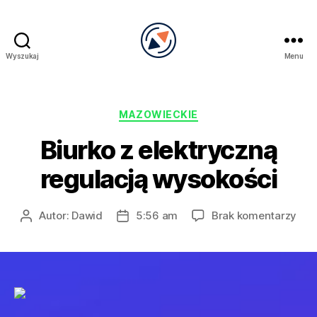
Wyszukaj
Menu
PRECEL
Kategorie
MAZOWIECKIE
Biurko z elektryczną
regulacją wysokości
do
Autor:
Dawid
5:56 am
Brak komentarzy
Autor
Data
Biur
wpisu
wpisu
z
ele
regu
wys