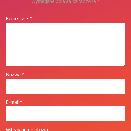
Wymagane pola są oznaczone
*
Komentarz
*
Nazwa
*
E-mail
*
Witryna internetowa