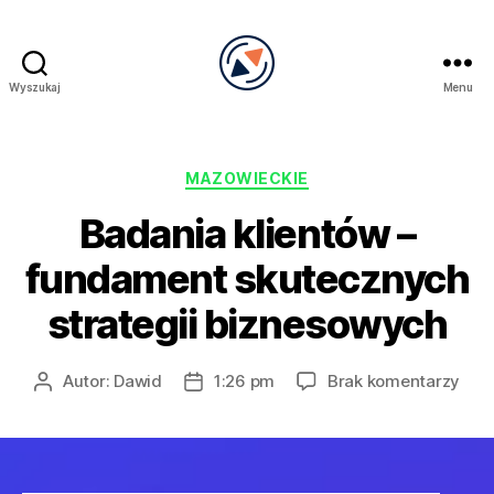
Wyszukaj
Menu
PRECEL
Kategorie
MAZOWIECKIE
Badania klientów –
fundament skutecznych
strategii biznesowych
do
Autor:
Dawid
1:26 pm
Brak komentarzy
Autor
Data
Bad
wpisu
wpisu
klie
–
fun