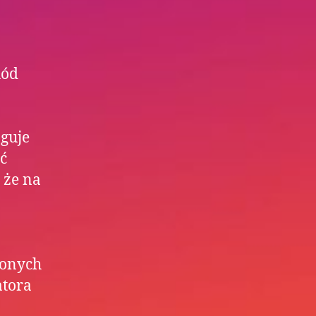
hód
guje
ć
 że na
żonych
atora