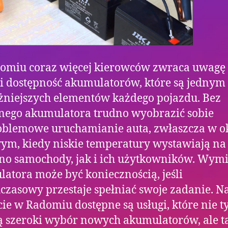
omiu coraz więcej kierowców zwraca uwagę
 i dostępność akumulatorów, które są jednym
niejszych elementów każdego pojazdu. Bez
nego akumulatora trudno wyobrazić sobie
blemowe uruchamianie auta, zwłaszcza w o
m, kiedy niskie temperatury wystawiają na
no samochody, jak i ich użytkowników. Wym
atora może być koniecznością, jeśli
czasowy przestaje spełniać swoje zadanie. N
cie w Radomiu dostępne są usługi, które nie t
ą szeroki wybór nowych akumulatorów, ale t