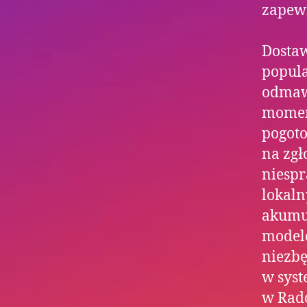
zapewn
Dostaw
popula
odmaw
momen
pogoto
na zgł
niespr
lokal
akumul
modele
niezb
w sys
w Rado