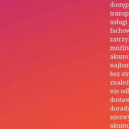
dostęp
transp
usługi
fachow
zatrzy
możli
akumul
najbar
bez st
znaleź
nie od
dostaw
doradz
niezwy
akumul