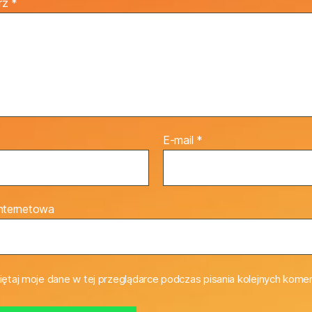
rz
*
E-mail
*
internetowa
ętaj moje dane w tej przeglądarce podczas pisania kolejnych komen