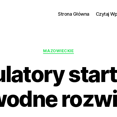
Strona Główna
Czytaj W
Kategorie
MAZOWIECKIE
atory start
wodne rozwi