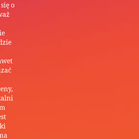
się o
waż
ie
dzie
awet
ązać
eny,
kalni
ym
st
ki
ana