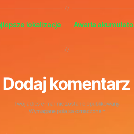
jlepsze lokalizacje
Awaria akumulato
Dodaj komentarz
Twój adres e-mail nie zostanie opublikowany.
Wymagane pola są oznaczone
*