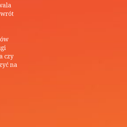
wala
owrót
ców
gi
a czy
zyć na