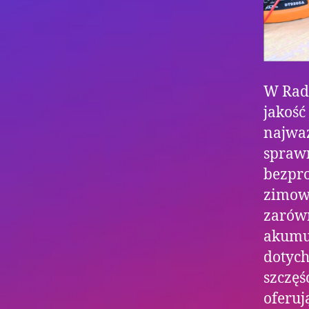
W Rad
jakość
najważ
spraw
bezpro
zimowy
zarów
akumul
dotych
szczęś
oferuj