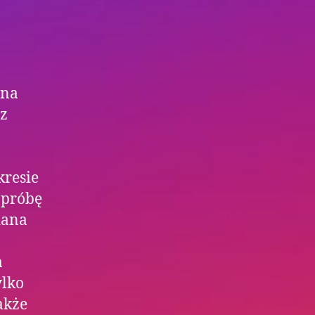
 na
 z
kresie
 próbę
iana
a
ylko
akże