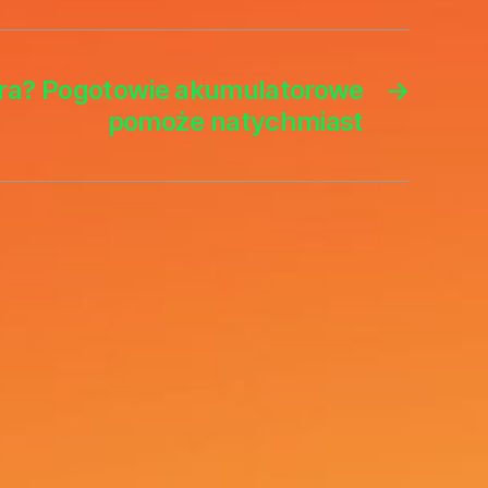
ra? Pogotowie akumulatorowe
→
pomoże natychmiast