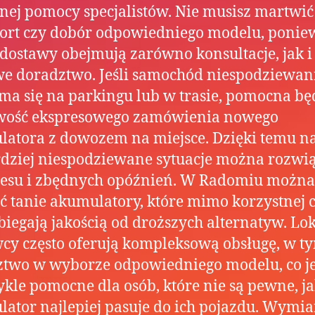
nej pomocy specjalistów. Nie musisz martwić 
ort czy dobór odpowiedniego modelu, ponie
 dostawy obejmują zarówno konsultacje, jak i
e doradztwo. Jeśli samochód niespodziewan
ma się na parkingu lub w trasie, pomocna bę
wość ekspresowego zamówienia nowego
atora z dowozem na miejsce. Dzięki temu n
dziej niespodziewane sytuacje można rozwi
resu i zbędnych opóźnień. W Radomiu można
ć tanie akumulatory, które mimo korzystnej c
biegają jakością od droższych alternatyw. Lo
cy często oferują kompleksową obsługę, w t
two w wyborze odpowiedniego modelu, co je
kle pomocne dla osób, które nie są pewne, ja
ator najlepiej pasuje do ich pojazdu. Wymi