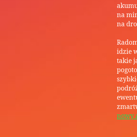
akumul
na min
na dro
Radom 
idzie 
takie 
pogoto
szybki
podróż
ewent
zmart
nowy 