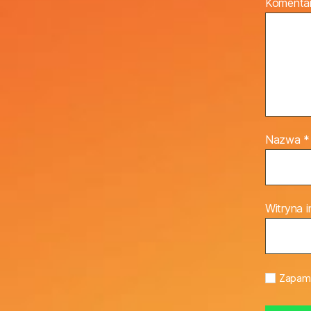
Komenta
Nazwa
*
Witryna 
Zapami