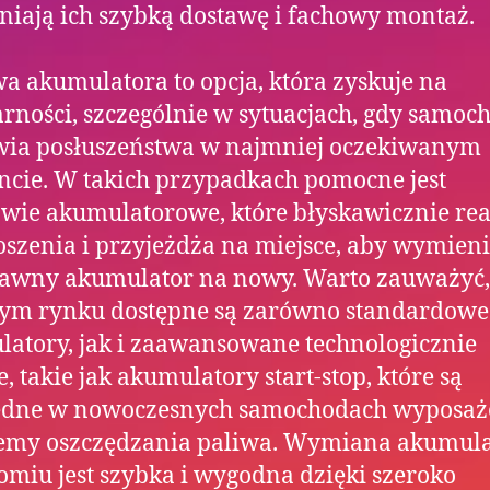
iają ich szybką dostawę i fachowy montaż.
a akumulatora to opcja, która zyskuje na
rności, szczególnie w sytuacjach, gdy samoc
ia posłuszeństwa w najmniej oczekiwanym
cie. W takich przypadkach pomocne jest
wie akumulatorowe, które błyskawicznie rea
oszenia i przyjeżdża na miejsce, aby wymieni
awny akumulator na nowy. Warto zauważyć,
nym rynku dostępne są zarówno standardowe
atory, jak i zaawansowane technologicznie
, takie jak akumulatory start-stop, które są
ędne w nowoczesnych samochodach wyposa
temy oszczędzania paliwa. Wymiana akumul
miu jest szybka i wygodna dzięki szeroko