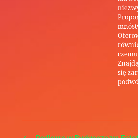
niezwy
Propon
mnóstw
Oferow
równie
czemu 
Znajdą
się za
podwó
←
Pedicure w Bydgoszczy: Estet