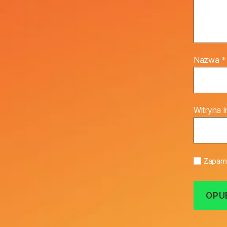
Nazwa
*
Witryna 
Zapami