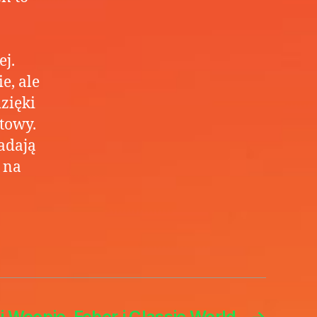
j.
e, ale
zięki
towy.
nadają
 na
 Woopie, Feber i Classic World
→