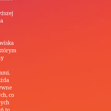
ższej
 a
owiska
 którym
my
ami.
ażda
tywne
ch, co
zych
ń to