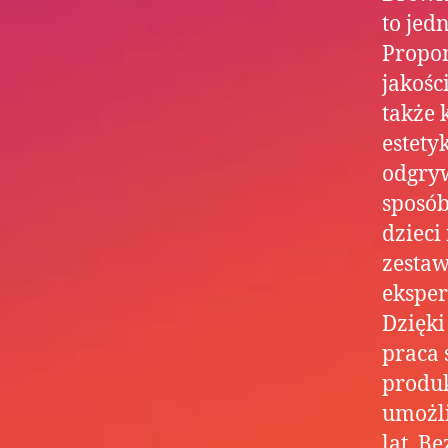
to jed
Propo
jakośc
także 
estety
odgryw
sposób
dzieci
zestaw
eksper
Dzięki
praca 
produk
umożl
lat. B