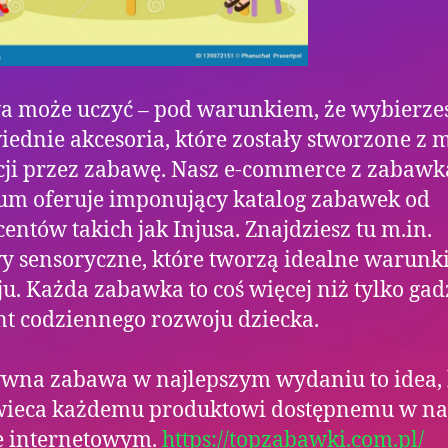
a może uczyć – pod warunkiem, że wybierze
ednie akcesoria, które zostały stworzone z m
ji przez zabawę. Nasz e-commerce z zabaw
um oferuje imponujący katalog zabawek od
entów takich jak Injusa. Znajdziesz tu m.in.
y sensoryczne, które tworzą idealne warunk
u. Każda zabawka to coś więcej niż tylko gadż
t codziennego rozwoju dziecka.
wna zabawa w najlepszym wydaniu to idea, 
wieca każdemu produktowi dostępnemu w n
e internetowym.
https://topzabawki.com.pl/