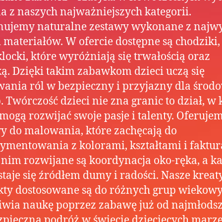
na z naszych najważniejszych kategorii.
nujemy naturalne zestawy wykonane z najwy
i materiałów. W ofercie dostępne są chodziki,
klocki, które wyróżniają się trwałością oraz
ką. Dzięki takim zabawkom dzieci uczą się
ania ról w bezpieczny i przyjazny dla środ
. Twórczość dzieci nie zna granic to dział, w
 mogą rozwijać swoje pasje i talenty. Oferuje
y do malowania, które zachęcają do
ymentowania z kolorami, kształtami i faktur
 nim rozwijane są koordynacja oko-ręka, a k
staje się źródłem dumy i radości. Nasze krea
ty dostosowane są do różnych grup wiekowy
iwia naukę poprzez zabawę już od najmłods
ezpieczna podróż w świecie dziecięcych marze