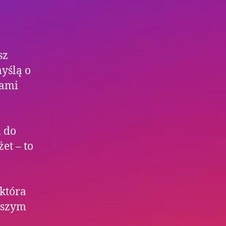
sz
yślą o
kami
i do
et – to
która
aszym