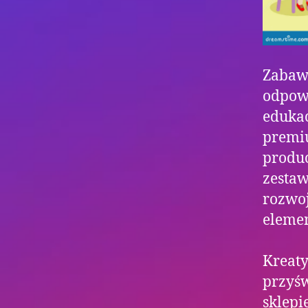
Zabaw
odpowi
edukac
premi
produc
zestaw
rozwoj
elemen
Kreaty
przyś
sklepi