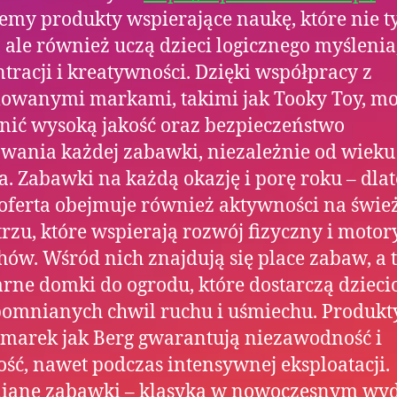
emy produkty wspierające naukę, które nie t
 ale również uczą dzieci logicznego myślenia
tracji i kreatywności. Dzięki współpracy z
owanymi markami, takimi jak Tooky Toy, m
ić wysoką jakość oraz bezpieczeństwo
wania każdej zabawki, niezależnie od wieku
a. Zabawki na każdą okazję i porę roku – dla
oferta obejmuje również aktywności na świ
rzu, które wspierają rozwój fizyczny i motor
ów. Wśród nich znajdują się place zabaw, a 
rne domki do ogrodu, które dostarczą dziec
omnianych chwil ruchu i uśmiechu. Produkt
 marek jak Berg gwarantują niezawodność i
ość, nawet podczas intensywnej eksploatacji.
iane zabawki – klasyka w nowoczesnym wyd