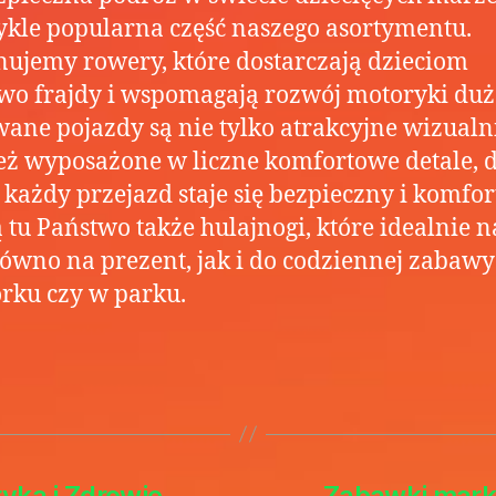
kle popularna część naszego asortymentu.
ujemy rowery, które dostarczają dzieciom
o frajdy i wspomagają rozwój motoryki duże
ane pojazdy są nie tylko atrakcyjne wizualni
ż wyposażone w liczne komfortowe detale, d
każdy przejazd staje się bezpieczny i komfor
 tu Państwo także hulajnogi, które idealnie 
równo na prezent, jak i do codziennej zabawy
rku czy w parku.
yka i Zdrowie
Zabawki marki