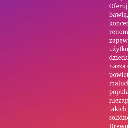
Oferuj
bawią,
koncen
renom
zapewn
użytko
dzieck
nasza 
powiet
maluch
popula
niezap
takich
solidn
Drewn