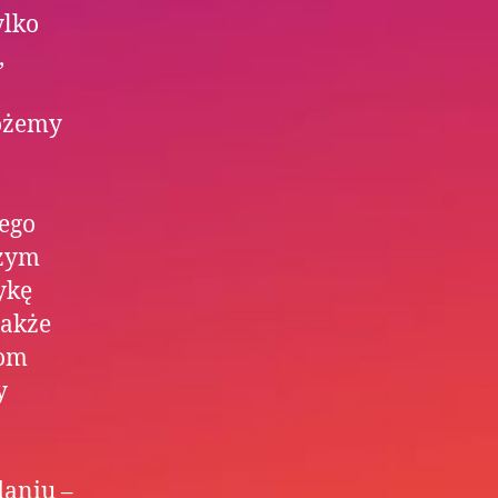
ylko
,
ożemy
tego
eżym
ykę
także
iom
y
aniu –