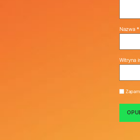
Nazwa
*
Witryna 
Zapami