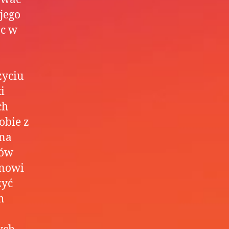
jego
óc w
yciu
i
ch
obie z
żna
ków
anowi
zyć
h