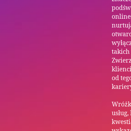
podświ
online
nurtuj
otwar
wyłącz
takich
Zwierz
klienc
od teg
karier
Wróżki
usług,
kwesti
wskazó