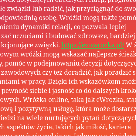
łe związki lub radzić, jak przyciągnąć do swo
odpowiednią osobę. Wróżki mogą także pom
ieniu dynamiki relacji, co pozwala lepiej
zać uczuciami i budować zdrowsze, bardziej
akcjonujące związki.
https://ezowrozka.pl/
W ż
owym wróżki mogą wskazać najlepsze ścieżk
y, pomóc w podejmowaniu decyzji dotyczący
zawodowych czy też doradzić, jak poradzić s
niami w pracy. Dzięki ich wskazówkom mo
 pewność siebie i jasność co do dalszych kro
wych. Wróżka online, taka jak eWrozka, st
ową i pozytywną usługę, która może dostarc
edzi na wiele nurtujących pytań dotyczącyc
h aspektów życia, takich jak miłość, kariera