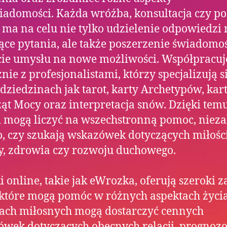
adomości. Każda wróżba, konsultacja czy p
 ma na celu nie tylko udzielenie odpowiedzi 
ące pytania, ale także poszerzenie świadomoś
cie umysłu na nowe możliwości. Współpracu
nie z profesjonalistami, którzy specjalizują s
 dziedzinach jak tarot, karty Archetypów, kar
ąt Mocy oraz interpretacja snów. Dzięki temu
i mogą liczyć na wszechstronną pomoc, nieza
o, czy szukają wskazówek dotyczących miłości
y, zdrowia czy rozwoju duchowego.
 online, takie jak eWrozka, oferują szeroki z
 które mogą pomóc w różnych aspektach życi
ach miłosnych mogą dostarczyć cennych
wek dotyczących obecnych relacji, prognoz