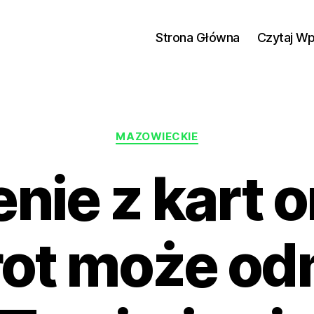
Strona Główna
Czytaj W
Kategorie
MAZOWIECKIE
ie z kart o
arot może od