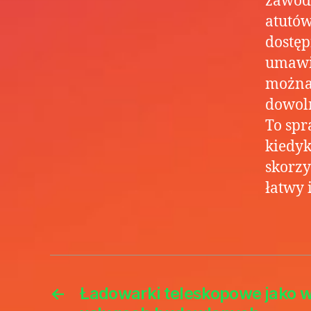
zawodo
atutów
dostęp
umawia
można 
dowoln
To spr
kiedyk
skorzy
łatwy 
←
Ładowarki teleskopowe jako 