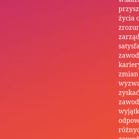
przysz
życia 
zrozum
zarząd
satysf
zawod
karier
zmian 
wyzwa
zyskać
zawodo
wyjątk
odpowi
różnyc