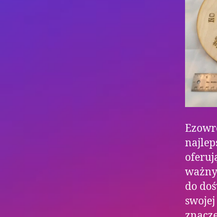
Ezowró
najlep
oferuj
ważnyc
do doś
swojej
znacze