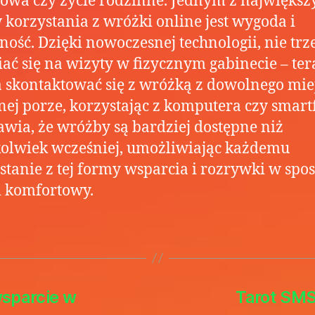
wa czy życie rodzinne. Jednym z największ
 korzystania z wróżki online jest wygoda i
ność. Dzięki nowoczesnej technologii, nie trz
ć się na wizyty w fizycznym gabinecie – ter
skontaktować się z wróżką z dowolnego miej
ej porze, korzystając z komputera czy smart
awia, że wróżby są bardziej dostępne niż
olwiek wcześniej, umożliwiając każdemu
stanie z tej formy wsparcia i rozrywki w spo
i komfortowy.
wsparcie w
Tarot SMS