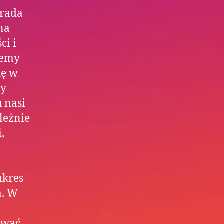
orada
na
ci i
jemy
ię w
ty
 nasi
leżnie
,
akres
a. W
ować