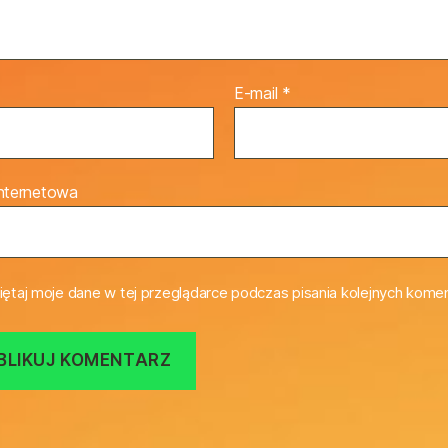
E-mail
*
internetowa
ętaj moje dane w tej przeglądarce podczas pisania kolejnych komen