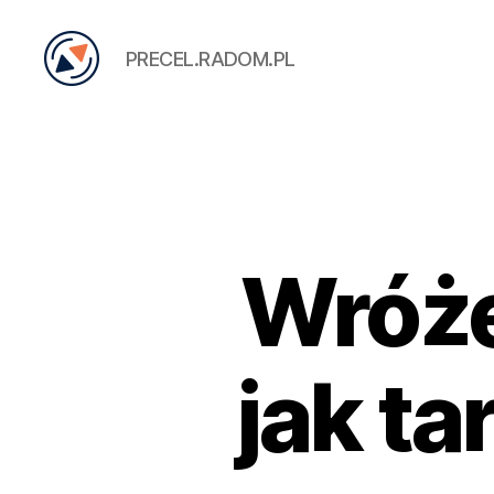
PRECEL.RADOM.PL
PRECEL
Wróżen
jak t