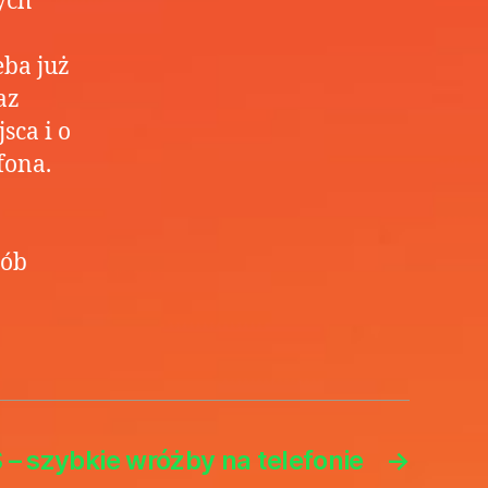
ych
eba już
az
sca i o
fona.
sób
 – szybkie wróżby na telefonie
→