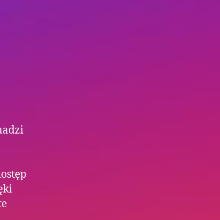
madzi
ostęp
ęki
te