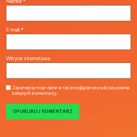
Nazwa
*
E-mail
*
Witryna internetowa
Zapamiętaj moje dane w tej przeglądarce podczas pisania
kolejnych komentarzy.