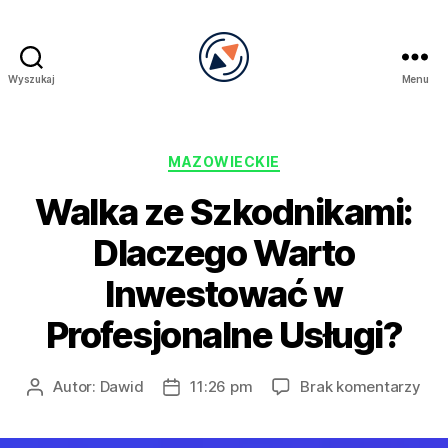
Wyszukaj
Menu
PRECEL
Kategorie
MAZOWIECKIE
Walka ze Szkodnikami:
Dlaczego Warto
Inwestować w
Profesjonalne Usługi?
do
Autor:
Dawid
11:26 pm
Brak komentarzy
Autor
Data
Wal
wpisu
wpisu
ze