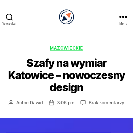
Wyszukaj
Menu
PRECEL
Kategorie
MAZOWIECKIE
Szafy na wymiar
Katowice – nowoczesny
design
do
Autor:
Dawid
3:06 pm
Brak komentarzy
Autor
Data
Sza
wpisu
wpisu
na
wym
Kat