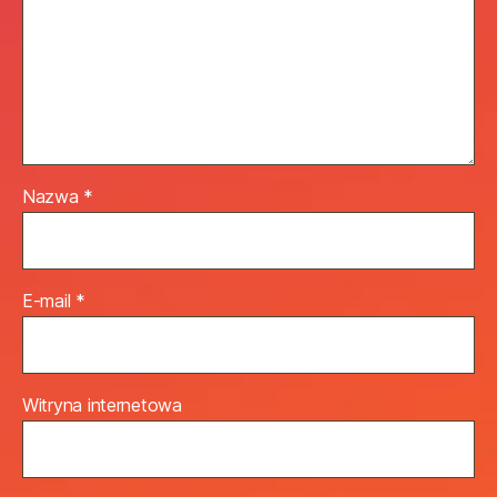
Nazwa
*
E-mail
*
Witryna internetowa