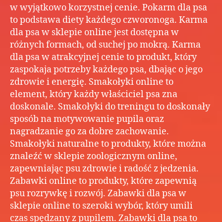
w wyjątkowo korzystnej cenie. Pokarm dla psa
dla
to podstawa diety każdego czworonoga. Karma
każ
dla psa w sklepie online jest dostępna w
pupi
onli
różnych formach, od suchej po mokrą. Karma
–
dla psa w atrakcyjnej cenie to produkt, który
Nie
zaspokaja potrzeby każdego psa, dbając o jego
akce
zdrowie i energię. Smakołyki online to
dla
element, który każdy właściciel psa zna
kota
doskonale. Smakołyki do treningu to doskonały
inte
sposób na motywowanie pupila oraz
–
Najl
nagradzanie go za dobre zachowanie.
akce
Smakołyki naturalne to produkty, które można
w
znaleźć w sklepie zoologicznym online,
jed
zapewniając psu zdrowie i radość z jedzenia.
miej
Zabawki online to produkty, które zapewnią
inte
psu rozrywkę i rozwój. Zabawki dla psa w
–
sklepie online to szeroki wybór, który umili
Skor
czas spędzany z pupilem. Zabawki dla psa to
z