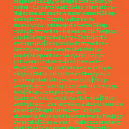
dla psów|Zakupy w sklepie zoologicznym
dla
online – Co warto kupić|Sklep internetowy –
gryz
Najlepsze akcesoria w super cenach|Sklep
w
zoologiczny – Bogaty wybór karm,
siec
smakołyków i zabawek dla kotów|Sklep
–
zoologiczny online – Najlepsze dla Twojego
pupila|Sklep zoologiczny – Zadbaj o dla
Nie
swojego psa|Sklep zoologiczny online –
akce
Bezproblemowe zakupy dla każdego
dla
pupila|Sklep online – Wszystko, czego
Two
potrzebujesz dla kota|Sklep w sieci –
pupi
Wszystko, czego potrzebujesz w jednym
zool
miejscu|Sklep internetowy – Skorzystaj z
onli
promocji dla każdego zwierzęcia|Sklep
–
zoologiczny – Zadbaj o zdrowie dla swojego
Jak
kota|Sklep zoologiczny w sieci –
w
Różnorodność produktów dla kotów|Sklep
każ
zoologiczny – Zaufany sklep z akcesoriami dla
zaku
zwierząt|Sklep internetowy – Znajdź
dla
akcesoria, które spełnią oczekiwania Twojego
kot
zwierzaka|Sklep w sieci – Najlepsze produkty
zool
dla kotów|Sklep internetowy – Wszystko,