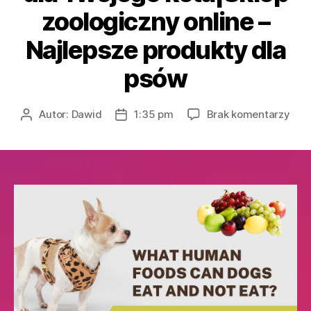
zoologiczny online –
Najlepsze produkty dla
psów
do
Autor:
Dawid
1:35 pm
Brak komentarzy
Autor
Data
Skle
wpisu
wpisu
zool
onli
–
Wyg
spo
na
zak
dla
gryz
–
Zró