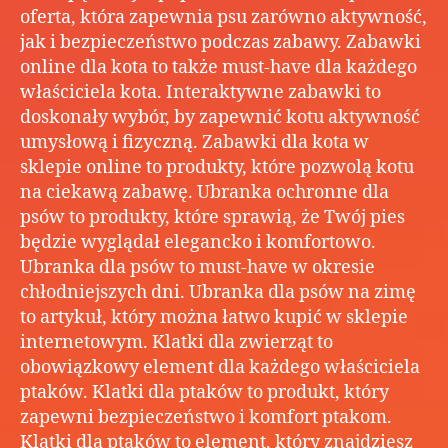
prom
oferta, która zapewnia psu zarówno aktywność,
dla
jak i bezpieczeństwo podczas zabawy. Zabawki
każ
online dla kota to także must-have dla każdego
zwie
właściciela kota. Interaktywne zabawki to
zool
doskonały wybór, by zapewnić kotu aktywność
onli
umysłową i fizyczną. Zabawki dla kota w
–
sklepie online to produkty, które pozwolą kotu
Zró
zak
na ciekawą zabawę. Ubranka ochronne dla
dla
psów to produkty, które sprawią, że Twój pies
swo
będzie wyglądał elegancko i komfortowo.
psa|
Ubranka dla psów to must-have w okresie
inte
chłodniejszych dni. Ubranka dla psów na zimę
–
to artykuł, który można łatwo kupić w sklepie
Duż
internetowym. Klatki dla zwierząt to
wyb
pro
obowiązkowy element dla każdego właściciela
dla
ptaków. Klatki dla ptaków to produkt, który
kot
zapewni bezpieczeństwo i komfort ptakom.
zool
Klatki dla ptaków to element, który znajdziesz