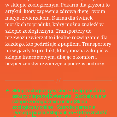
–
w sklepie zoologicznym. Pokarm dla gryzoni to
Idea
artykuł, który zapewnia zdrową dietę Twoim
mie
małym zwierzakom. Karma dla świnek
z
morskich to produkt, który można znaleźć w
akc
dla
sklepie zoologicznym. Transportery do
zwie
przewozu zwierząt to idealne rozwiązanie dla
inte
każdego, kto podróżuje z pupilem. Transportery
–
na wyjazdy to produkt, który można zakupić w
Ofe
sklepie internetowym, dbając o komfort i
akce
bezpieczeństwo zwierzęcia podczas podróży.
któr
speł
ocz
Two
zwie
←
Sklep zoologiczny w sieci – Twój sposób na
w
zakupy dla psów|Zwierzęta – Zadbaj o nie w
siec
sklepie zoologicznym online|Sklep
–
zoologiczny online – Szeroka gama dla
Najl
Twojego pupila|Sklep online – Gdzie znaleźć
pro