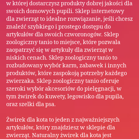
w której dostarczysz produkty dobrej jakości dla
onli
swoich domowych pupili. Sklep internetowy
–
Co
dla zwierząt to idealne rozwiązanie, jeśli chcesz
war
znaleźć szybkiego i prostego dostępu do
kupi
artykułów dla swoich czworonogów. Sklep
zool
zoologiczny tanio to miejsce, które pozwala
onli
zaopatrzyć się w artykuły dla zwierząt w
–
niskich cenach. Sklep zoologiczny tanio to
Dos
rozbudowany wybór karm, zabawek i innych
pro
produktów, które zaspokoją potrzeby każdego
w
sup
zwierzaka. Sklep zoologiczny tanio oferuje
cen
szeroki wybór akcesoriów do pielęgnacji, w
zool
tym żwirek do kuwety, legowisko dla pupila,
–
oraz szelki dla psa.
Zak
kar
Żwirek dla kota to jeden z najważniejszych
sma
artykułów, który znajdziesz w sklepie dla
i
zab
zwierząt. Naturalny żwirek dla kota jest