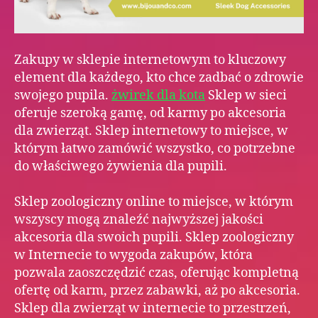
zak
w
skle
zoo
Zakupy w sklepie internetowym to kluczowy
zool
element dla każdego, kto chce zadbać o zdrowie
onli
swojego pupila.
żwirek dla kota
Sklep w sieci
–
Najl
oferuje szeroką gamę, od karmy po akcesoria
pro
dla zwierząt. Sklep internetowy to miejsce, w
dla
którym łatwo zamówić wszystko, co potrzebne
Two
do właściwego żywienia dla pupili.
pupi
zool
Sklep zoologiczny online to miejsce, w którym
–
wszyscy mogą znaleźć najwyższej jakości
Gdz
znal
akcesoria dla swoich pupili. Sklep zoologiczny
dla
w Internecie to wygoda zakupów, która
psó
pozwala zaoszczędzić czas, oferując kompletną
w
ofertę od karm, przez zabawki, aż po akcesoria.
skle
Sklep dla zwierząt w internecie to przestrzeń,
zoo