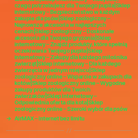
–
czego potrzebujesz dla Twojego pupila|Sklep
Spr
internetowy – Bezpieczeństwo w każdym
akce
zakupie dla psów|Sklep zoologiczny –
w
Najnowsze akcesoria w najlepszych
pro
cenach|Sklep zoologiczny – Doskonałe
zool
akcesoria dla Twojego gryzonia|Sklep
internetowy – Znajdź produkty, które spełnią
onli
oczekiwania Twojego pupila|Sklep
–
internetowy – Zakupy dla każdego miłośnika
Sze
zwierząt|Sklep internetowy – Dla każdego
gam
zwierzęcia w jednym miejscu|Sklep
dla
zoologiczny online – Wsparcie w zakupach dla
Two
kotów|Sklep zoologiczny online – Wygodne
kota
zakupy produktów dla Twoich
zool
zwierzaków|Sklep internetowy –
–
Odpowiednia oferta dla kota|Sklep
Zna
zoologiczny online – Szeroki wybór dla psów
prod
→
AirMAX – internet bez limitu
któr
speł
ocz