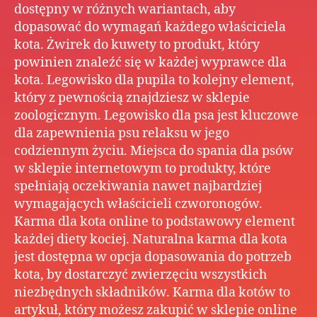
dla
dostępny w różnych wariantach, aby
gryz
dopasować do wymagań każdego właściciela
zool
kota. Żwirek do kuwety to produkt, który
onli
powinien znaleźć się w każdej wyprawce dla
–
kota. Legowisko dla pupila to kolejny element,
Najl
który z pewnością znajdziesz w sklepie
dla
Two
zoologicznym. Legowisko dla psa jest kluczowe
pupi
dla zapewnienia psu relaksu w jego
zool
codziennym życiu. Miejsca do spania dla psów
–
w sklepie internetowym to produkty, które
Zró
spełniają oczekiwania nawet najbardziej
zak
wymagających właścicieli czworonogów.
dla
Karma dla kota online to podstawowy element
swo
każdej diety kociej. Naturalna karma dla kota
psa|
zool
jest dostępna w opcja dopasowania do potrzeb
onli
kota, by dostarczyć zwierzęciu wszystkich
–
niezbędnych składników. Karma dla kotów to
Bez
artykuł, który możesz zakupić w sklepie online
zak