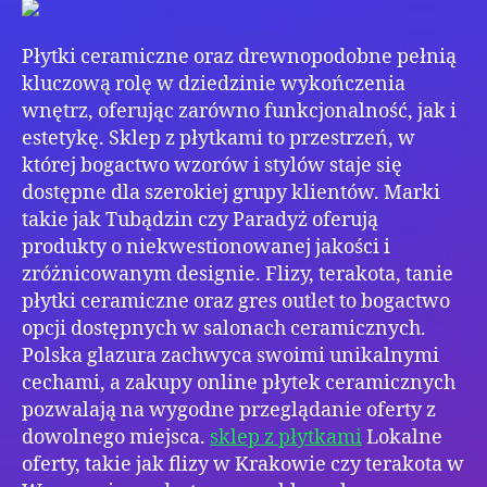
Bog
Wzo
Płytki ceramiczne oraz drewnopodobne pełnią
i
Sty
kluczową rolę w dziedzinie wykończenia
wnętrz, oferując zarówno funkcjonalność, jak i
estetykę. Sklep z płytkami to przestrzeń, w
której bogactwo wzorów i stylów staje się
dostępne dla szerokiej grupy klientów. Marki
takie jak Tubądzin czy Paradyż oferują
produkty o niekwestionowanej jakości i
zróżnicowanym designie. Flizy, terakota, tanie
płytki ceramiczne oraz gres outlet to bogactwo
opcji dostępnych w salonach ceramicznych.
Polska glazura zachwyca swoimi unikalnymi
cechami, a zakupy online płytek ceramicznych
pozwalają na wygodne przeglądanie oferty z
dowolnego miejsca.
sklep z płytkami
Lokalne
oferty, takie jak flizy w Krakowie czy terakota w