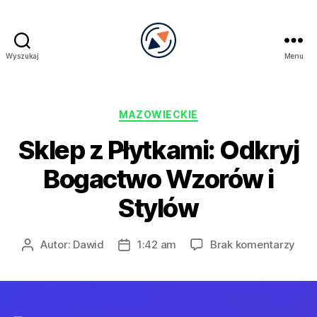
Wyszukaj
Menu
PRECEL
Kategorie
MAZOWIECKIE
Sklep z Płytkami: Odkryj
Bogactwo Wzorów i
Stylów
do
Autor:
Dawid
1:42 am
Brak komentarzy
Autor
Data
Skle
wpisu
wpisu
z
Płyt
Odkr