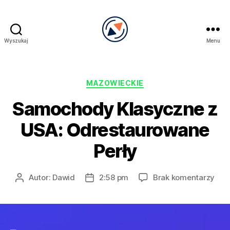
Wyszukaj
Menu
PRECEL
Kategorie
MAZOWIECKIE
Samochody Klasyczne z
USA: Odrestaurowane
Perły
do
Autor:
Dawid
2:58 pm
Brak komentarzy
Autor
Data
Sam
wpisu
wpisu
Kla
z
USA