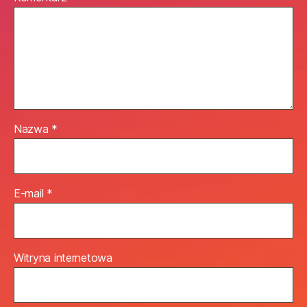
Nazwa
*
E-mail
*
Witryna internetowa