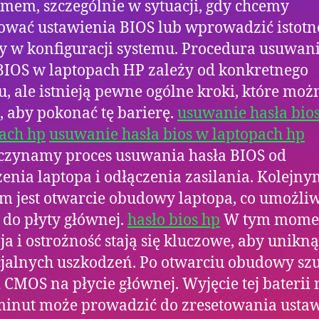
mem, szczególnie w sytuacji, gdy chcemy
ować ustawienia BIOS lub wprowadzić istotn
 w konfiguracji systemu. Procedura usuwan
BIOS w laptopach HP zależy od konkretnego
, ale istnieją pewne ogólne kroki, które moż
, aby pokonać tę barierę.
usuwanie hasła bio
ach hp
usuwanie hasła bios w laptopach hp
czynamy proces usuwania hasła BIOS od
enia laptopa i odłączenia zasilania. Kolejny
m jest otwarcie obudowy laptopa, co umożli
 do płyty głównej.
hasło bios hp
W tym mome
ja i ostrożność stają się kluczowe, aby unikn
cjalnych uszkodzeń. Po otwarciu obudowy s
i CMOS na płycie głównej. Wyjęcie tej baterii 
minut może prowadzić do zresetowania usta