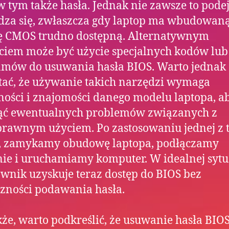
w tym także hasła. Jednak nie zawsze to podej
dza się, zwłaszcza gdy laptop ma wbudowan
ię CMOS trudno dostępną. Alternatywnym
ciem może być użycie specjalnych kodów lub
amów do usuwania hasła BIOS. Warto jednak
ać, że używanie takich narzędzi wymaga
ności i znajomości danego modelu laptopa, a
ąć ewentualnych problemów związanych z
rawnym użyciem. Po zastosowaniu jednej z 
, zamykamy obudowę laptopa, podłączamy
nie i uruchamiamy komputer. W idealnej sytu
wnik uzyskuje teraz dostęp do BIOS bez
zności podawania hasła.
że, warto podkreślić, że usuwanie hasła BIOS 