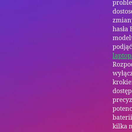
proble
dostos
zmiany
hasła 
modelu
podjąć
laptop
Rozpo
wyłącz
krokie
dostęp
precyz
poten
bateri
kilka 