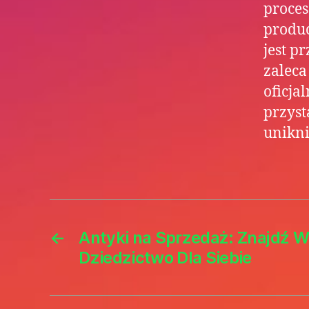
proces
produc
jest p
zaleca
oficj
przyst
unikni
←
Antyki na Sprzedaż: Znajdź 
Dziedzictwo Dla Siebie