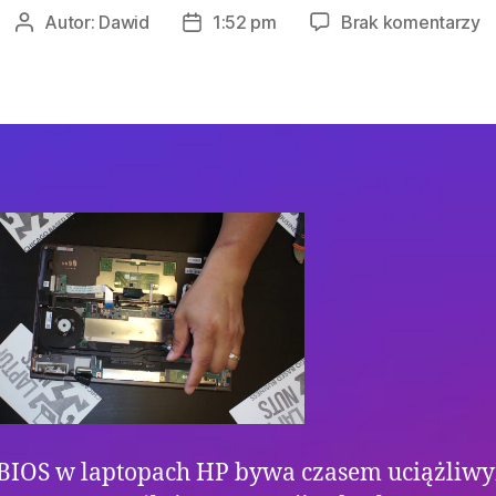
d
Autor:
Dawid
1:52 pm
Brak komentarzy
Autor
Data
P
wpisu
wpisu
U
H
B
w
L
H
 BIOS w laptopach HP bywa czasem uciążliw