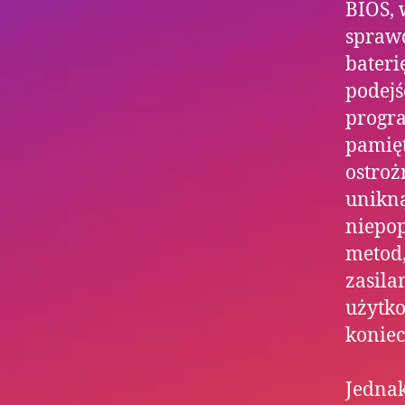
BIOS, 
spraw
bater
podejś
progr
pamięt
ostroż
unikn
niepop
metod
zasila
użytko
koniec
Jednak