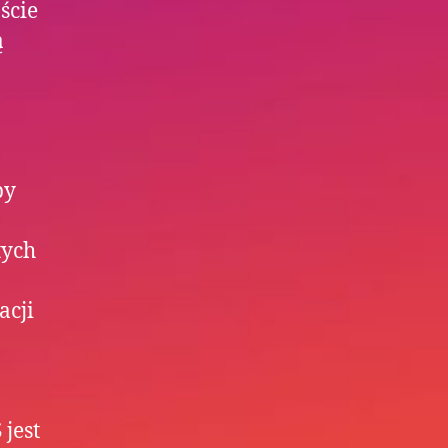
ście
ą
by
tych
acji
jest