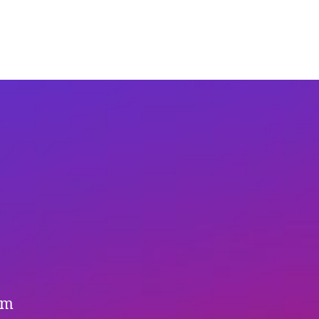
o
roces
suwania
asła
IOS
aptopach
P
ym