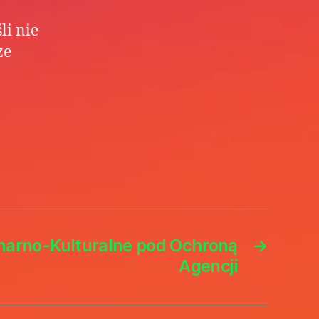
li nie
ze
inarno-Kulturalne pod Ochroną
→
Agencji