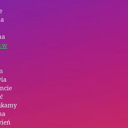
e
ia
na
s w
m
wia
ncie
ąć
zukamy
na
wień