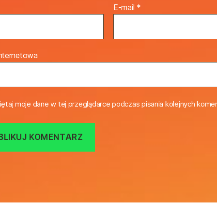
E-mail
*
internetowa
ętaj moje dane w tej przeglądarce podczas pisania kolejnych komen