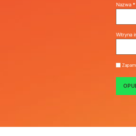
Nazwa
*
Witryna 
Zapami