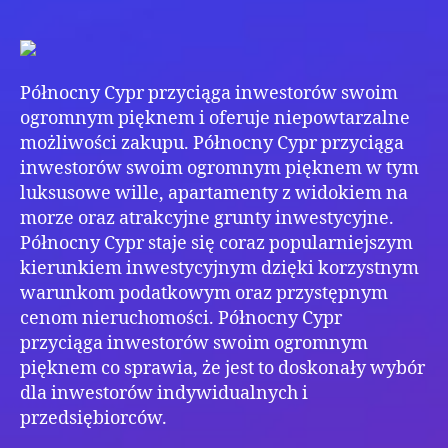
na
Cyp
–
wyb
Północny Cypr przyciąga inwestorów swoim
spo
sete
ogromnym pięknem i oferuje niepowtarzalne
prop
możliwości zakupu. Północny Cypr przyciąga
inwestorów swoim ogromnym pięknem w tym
luksusowe wille, apartamenty z widokiem na
morze oraz atrakcyjne grunty inwestycyjne.
Północny Cypr staje się coraz popularniejszym
kierunkiem inwestycyjnym dzięki korzystnym
warunkom podatkowym oraz przystępnym
cenom nieruchomości. Północny Cypr
przyciąga inwestorów swoim ogromnym
pięknem co sprawia, że jest to doskonały wybór
dla inwestorów indywidualnych i
przedsiębiorców.