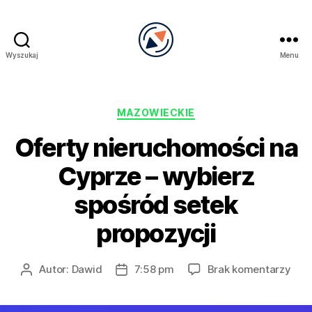
Wyszukaj
Menu
PRECEL
Kategorie
MAZOWIECKIE
Oferty nieruchomości na
Cyprze – wybierz
spośród setek
propozycji
do
Autor:
Dawid
7:58 pm
Brak komentarzy
Autor
Data
Ofer
wpisu
wpisu
nie