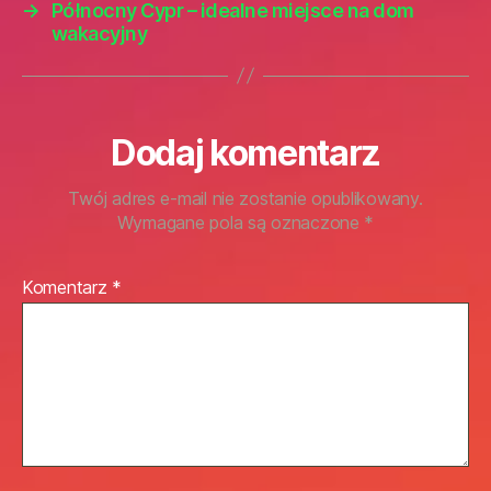
→
Północny Cypr – idealne miejsce na dom
wakacyjny
Dodaj komentarz
Twój adres e-mail nie zostanie opublikowany.
Wymagane pola są oznaczone
*
Komentarz
*