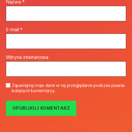
Nazwa
*
E-mail
*
Witryna internetowa
Zapamiętaj moje dane w tej przeglądarce podczas pisania
kolejnych komentarzy.