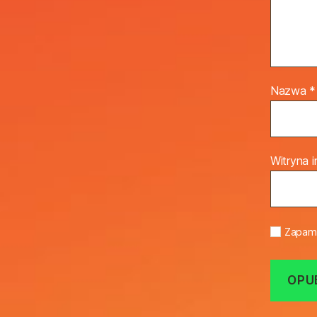
Nazwa
*
Witryna 
Zapami