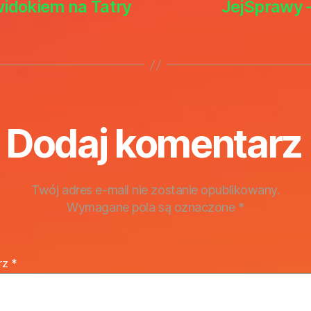
widokiem na Tatry
JejSprawy –
Dodaj komentarz
Twój adres e-mail nie zostanie opublikowany.
Wymagane pola są oznaczone
*
rz
*