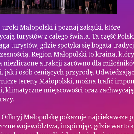
 uroki Małopolski i poznaj zakątki, które
cają turystów z całego świata. Ta część Polski
ąga turystów, gdzie spotyka się bogata tradycj
esnością. Region Małopolski to kraina, któr
 niezliczone atrakcji zarówno dla miłośnik
ii, jak i osób ceniących przyrodę. Odwiedzają
icze tereny Małopolski, można trafić impo
i, klimatyczne miejscowości oraz zachwycaj
razy.
 Odkryj Małopolskę pokazuje najciekawsze 
yczne województwa, inspirując, gdzie warto s