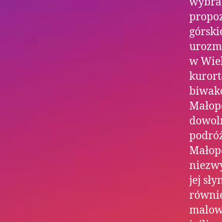
wybrać
propoz
górski
urozma
w Wiel
kurort
biwako
Małop
dowoln
podró
Małopo
niezwy
jej sł
równie
malow