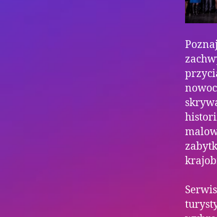
Poznaj
zachwy
przyci
nowocz
skrywa
histor
malown
zabytk
krajob
Serwis
turyst