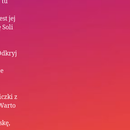
 tu
st jej
 Soli
Odkryj
je
czki z
 Warto
skę,