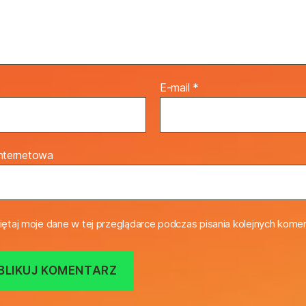
E-mail
*
internetowa
ętaj moje dane w tej przeglądarce podczas pisania kolejnych komen