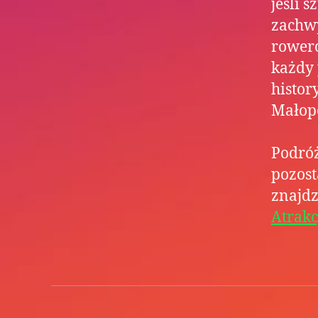
jeśli 
zachwy
rowero
każdy 
histor
Małopo
Podróż
pozost
znajdz
Atrakc