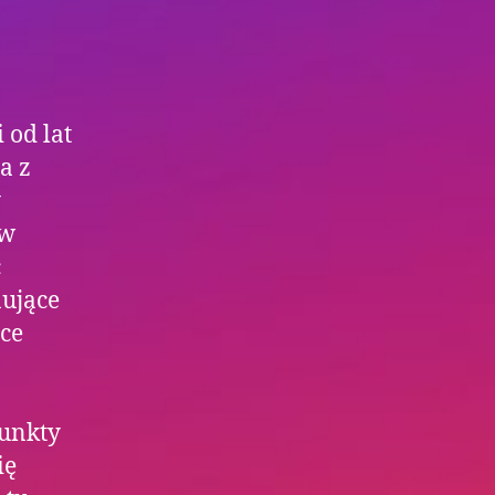
 od lat
a z
y
ów
c
nujące
ące
punkty
ię