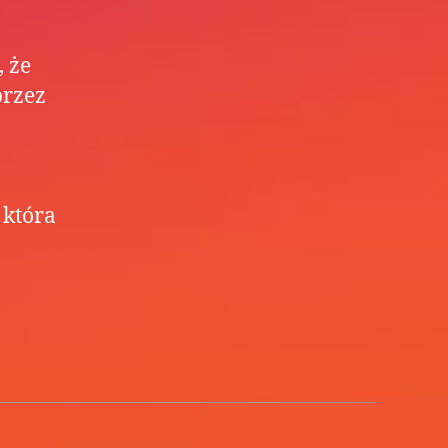
 że
przez
 która