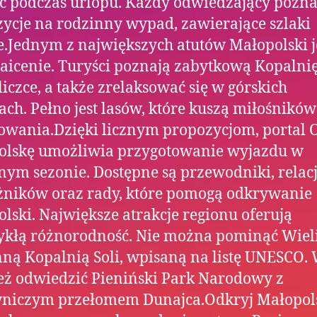
 podczas urlopu. Każdy odwiedzający pozna
ycje na rodzinny wypad, zawierające szlaki
e.Jednym z największych atutów Małopolski je
icenie. Turyści poznają zabytkową Kopalnię
iczce, a także zrelaksować się w górskich
ach. Pełno jest lasów, które kuszą miłośników
wania.Dzięki licznym propozycjom, portal 
olskę umożliwia przygotowanie wyjazdu w
ym sezonie. Dostępne są przewodniki, relac
żników oraz rady, które pomogą odkrywanie
lski. Największe atrakcje regionu oferują
kłą różnorodność. Nie można pominąć Wieli
ynną Kopalnią Soli, wpisaną na listę UNESCO.
ż odwiedzić Pieniński Park Narodowy z
niczym przełomem Dunajca.Odkryj Małopol