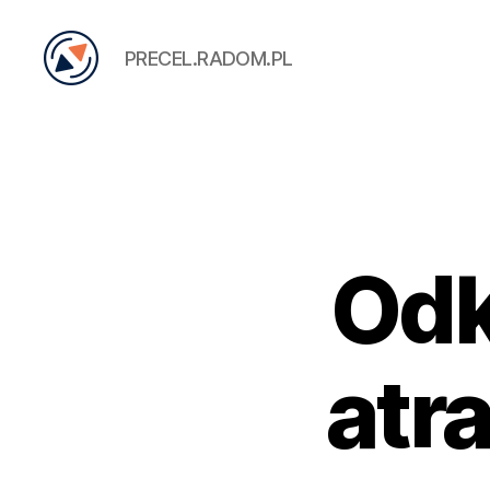
PRECEL.RADOM.PL
PRECEL
Odk
atr