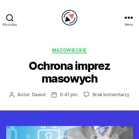
Wyszukaj
Menu
PRECEL
Kategorie
MAZOWIECKIE
Ochrona imprez
masowych
do
Autor:
Dawid
6:41 pm
Brak komentarzy
Autor
Data
Och
wpisu
wpisu
imp
mas