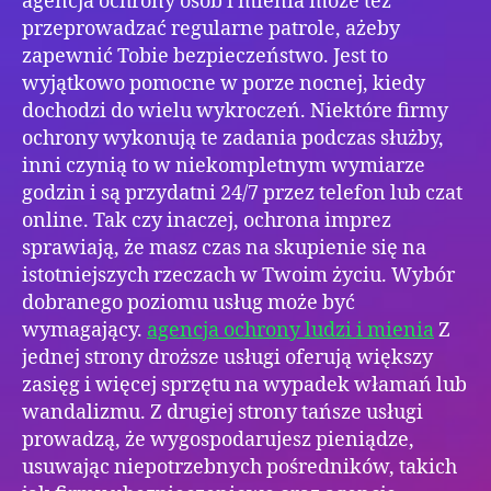
agencja ochrony osób i mienia może też
przeprowadzać regularne patrole, ażeby
zapewnić Tobie bezpieczeństwo. Jest to
wyjątkowo pomocne w porze nocnej, kiedy
dochodzi do wielu wykroczeń. Niektóre firmy
ochrony wykonują te zadania podczas służby,
inni czynią to w niekompletnym wymiarze
godzin i są przydatni 24/7 przez telefon lub czat
online. Tak czy inaczej, ochrona imprez
sprawiają, że masz czas na skupienie się na
istotniejszych rzeczach w Twoim życiu. Wybór
dobranego poziomu usług może być
wymagający.
agencja ochrony ludzi i mienia
Z
jednej strony droższe usługi oferują większy
zasięg i więcej sprzętu na wypadek włamań lub
wandalizmu. Z drugiej strony tańsze usługi
prowadzą, że wygospodarujesz pieniądze,
usuwając niepotrzebnych pośredników, takich