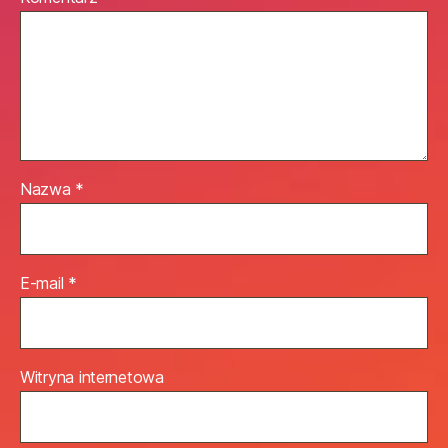
Nazwa
*
E-mail
*
Witryna internetowa