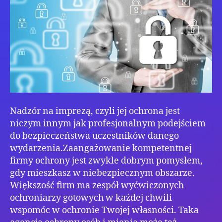
Nadzór na imprezą, czyli jej ochrona jest
niczym innym jak profesjonalnym podejściem
do bezpieczeństwa uczestników danego
wydarzenia.Zaangażowanie kompetentnej
firmy ochrony jest zwykle dobrym pomysłem,
gdy mieszkasz w niebezpiecznym obszarze.
Większość firm ma zespół wyćwiczonych
ochroniarzy gotowych w każdej chwili
wspomóc w ochronie Twojej własności. Taka