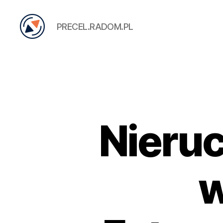
PRECEL.RADOM.PL
PRECEL
Nieru
w