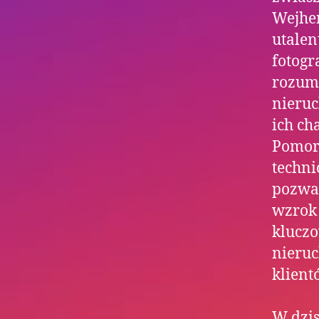
Wejher
utalen
fotogr
rozumi
nieruc
ich ch
Pomors
techni
pozwal
wzrok 
kluczo
nieruc
klient
W dzis