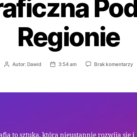
raficzna Pod
Regionie
d
Autor:
Dawid
3:54 am
Brak komentarzy
Autor
Data
N
wpisu
wpisu
P
w
O
F
P
p
R
afia to sztuka, która nieustannie rozwija się i