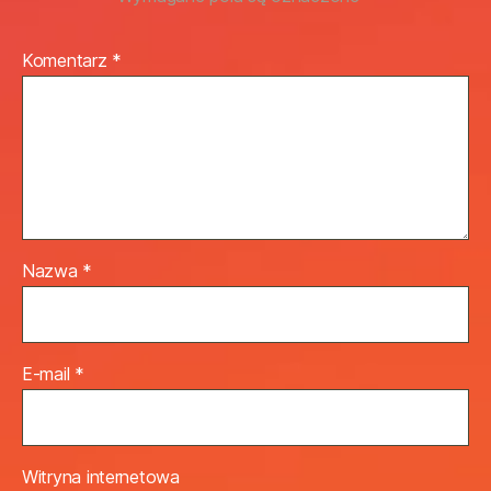
Komentarz
*
Nazwa
*
E-mail
*
Witryna internetowa