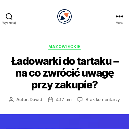
Wyszukaj
Menu
PRECEL
Kategorie
MAZOWIECKIE
Ładowarki do tartaku –
na co zwrócić uwagę
przy zakupie?
do
Autor:
Dawid
4:17 am
Brak komentarzy
Autor
Data
Ład
wpisu
wpisu
do
tart
–