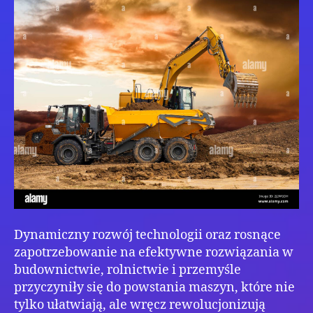
na
co
zwró
uwa
przy
zaku
Dynamiczny rozwój technologii oraz rosnące
zapotrzebowanie na efektywne rozwiązania w
budownictwie, rolnictwie i przemyśle
przyczyniły się do powstania maszyn, które nie
tylko ułatwiają, ale wręcz rewolucjonizują