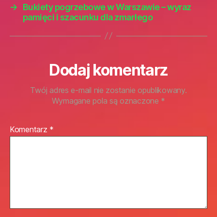
→
Bukiety pogrzebowe w Warszawie – wyraz
pamięci i szacunku dla zmarłego
Dodaj komentarz
Twój adres e-mail nie zostanie opublikowany.
Wymagane pola są oznaczone
*
Komentarz
*