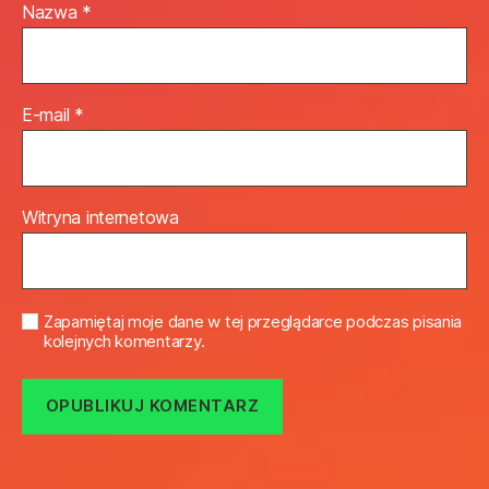
Nazwa
*
E-mail
*
Witryna internetowa
Zapamiętaj moje dane w tej przeglądarce podczas pisania
kolejnych komentarzy.