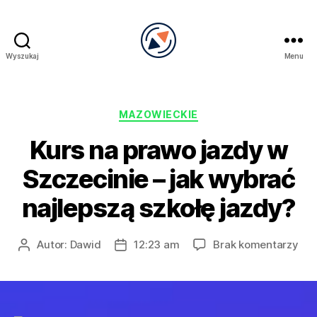
Wyszukaj
Menu
PRECEL
Kategorie
MAZOWIECKIE
Kurs na prawo jazdy w
Szczecinie – jak wybrać
najlepszą szkołę jazdy?
do
Autor:
Dawid
12:23 am
Brak komentarzy
Autor
Data
Kur
wpisu
wpisu
na
pra
jaz