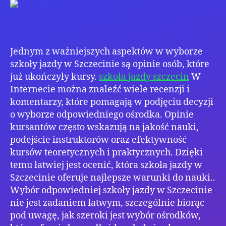
w
Szc
–
jak
wyb
Jednym z ważniejszych aspektów w wyborze
naj
szkoły jazdy w Szczecinie są opinie osób, które
szk
już ukończyły kursy.
szkoła jazdy szczecin
W
jaz
Internecie można znaleźć wiele recenzji i
komentarzy, które pomagają w podjęciu decyzji
o wyborze odpowiedniego ośrodka. Opinie
kursantów często wskazują na jakość nauki,
podejście instruktorów oraz efektywność
kursów teoretycznych i praktycznych. Dzięki
temu łatwiej jest ocenić, która szkoła jazdy w
Szczecinie oferuje najlepsze warunki do nauki..
Wybór odpowiedniej szkoły jazdy w Szczecinie
nie jest zadaniem łatwym, szczególnie biorąc
pod uwagę, jak szeroki jest wybór ośrodków,