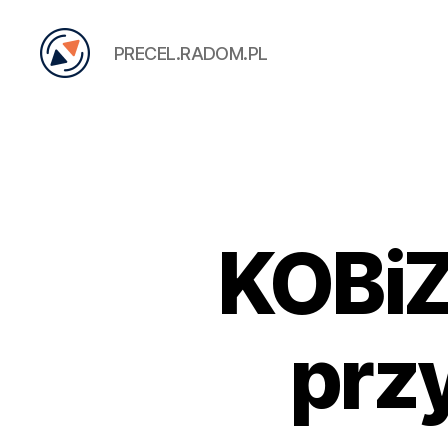
PRECEL.RADOM.PL
PRECEL
KOBiZ
prz