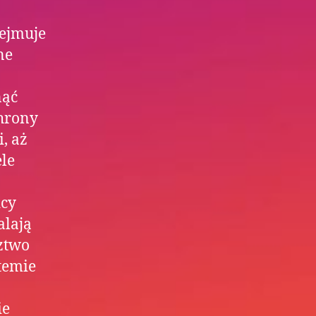
bejmuje
ne
nąć
hrony
, aż
ele
dcy
alają
dztwo
temie
ie