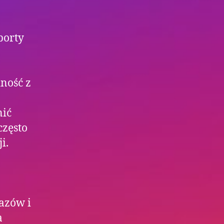
porty
ność z
nić
często
i.
gazów i
a