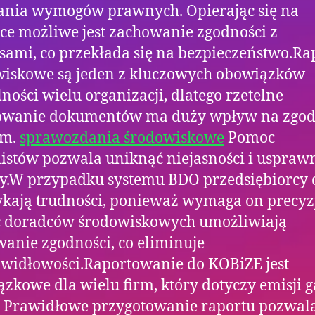
ania wymogów prawnych. Opierając się na
ce możliwe jest zachowanie zgodności z
sami, co przekłada się na bezpieczeństwo.Ra
wiskowe są jeden z kluczowych obowiązków
lności wielu organizacji, dlatego rzetelne
owanie dokumentów ma duży wpływ na zgod
em.
sprawozdania środowiskowe
Pomoc
listów pozwala uniknąć niejasności i uspraw
y.W przypadku systemu BDO przedsiębiorcy 
kają trudności, ponieważ wymaga on precyzj
 doradców środowiskowych umożliwiają
anie zgodności, co eliminuje
widłowości.Raportowanie do KOBiZE jest
zkowe dla wielu firm, który dotyczy emisji 
. Prawidłowe przygotowanie raportu pozwal