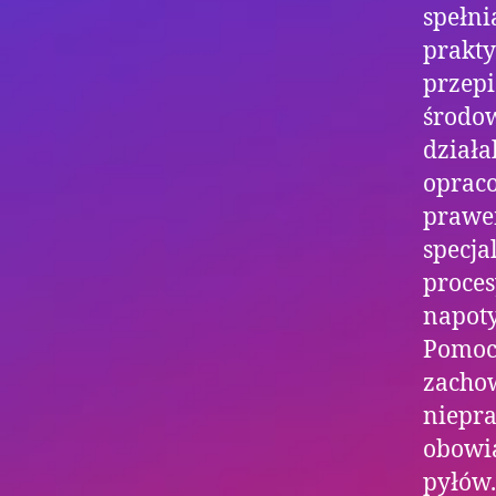
spełni
prakty
przepi
środo
działa
oprac
praw
specja
proces
napoty
Pomoc
zachow
niepra
obowią
pyłów