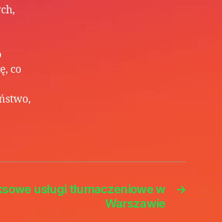
ch,
o
ę, co
ństwo,
sowe usługi tłumaczeniowe w
→
Warszawie