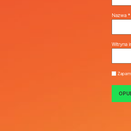
Nazwa
*
Witryna 
Zapami