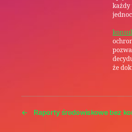
każdy
jednoc
konsul
ochron
pozwal
decydu
że dok
←
Raporty środowiskowe bez kom