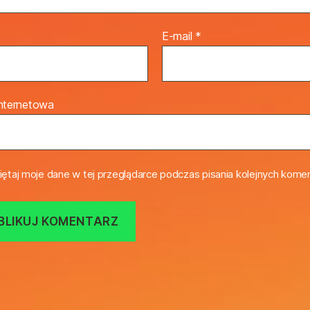
E-mail
*
internetowa
ętaj moje dane w tej przeglądarce podczas pisania kolejnych komen