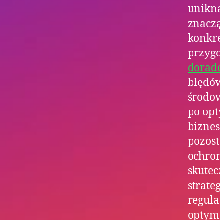
unikną
znaczą
konkre
przygo
dorad
błędów
środow
po opt
biznes
pozost
ochron
skutec
strate
regula
optyma