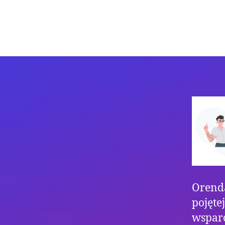
Orenda
pojęte
wsparc