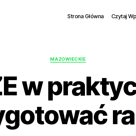
Strona Główna
Czytaj W
Kategorie
MAZOWIECKIE
E w praktyce
ygotować ra