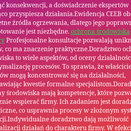
ć konsekwencji, a doświadczenie ekspertów
co przyspiesza działania.Ewidencja CEEB o
tne źródła ogrzewania, dlatego jego popraw
towanie jest niezbędne.
ochrona środowiska
cy
Profesjonalne konsultacje pozwalają unik
, co ma znaczenie praktyczne.Doradztwo oc
iska to wiele aspektów, od oceny działalności
ymalizację procesów. To sprawia, że właścici
ów mogą koncentrować się na działalności,
awiając kwestie formalne specjalistom.Dora
y środowiska mają kompetencje, które pozw
znie wspierać firmy. Ich zadaniem jest dora
giczne, co usprawnia procesy w złożonym sys
cji.Indywidualne doradztwo dają możliwość
lizacji działań do charakteru firmy. W efekc