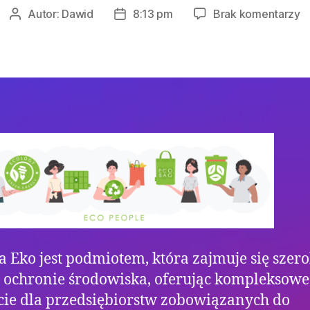
d
Autor:
Dawid
8:13 pm
Brak komentarzy
Autor
Data
K
wpisu
wpisu
w
p
–
ja
p
r
 Eko jest podmiotem, która zajmuje się szer
j ochronie środowiska, oferując kompleksowe
ie dla przedsiębiorstw zobowiązanych do