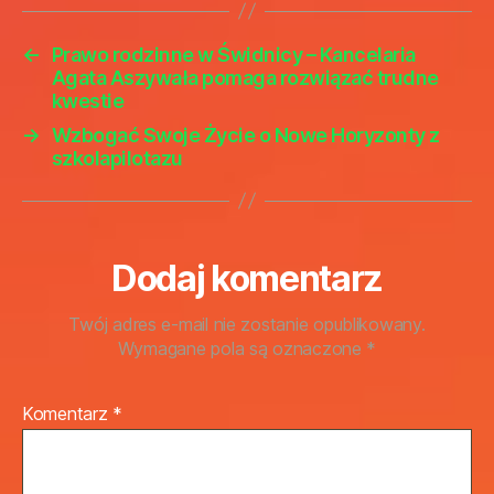
←
Prawo rodzinne w Świdnicy – Kancelaria
Agata Aszywała pomaga rozwiązać trudne
kwestie
→
Wzbogać Swoje Życie o Nowe Horyzonty z
szkolapilotazu
Dodaj komentarz
Twój adres e-mail nie zostanie opublikowany.
Wymagane pola są oznaczone
*
Komentarz
*