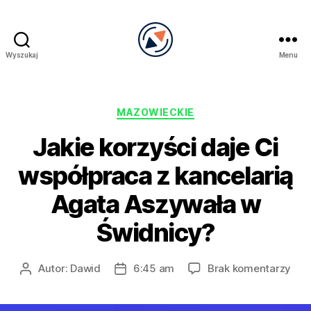
Wyszukaj
Menu
PRECEL
Kategorie
MAZOWIECKIE
Jakie korzyści daje Ci
współpraca z kancelarią
Agata Aszywała w
Świdnicy?
do
Autor:
Dawid
6:45 am
Brak komentarzy
Autor
Data
Jak
wpisu
wpisu
korz