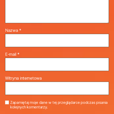
Nazwa
*
E-mail
*
Witryna internetowa
Zapamiętaj moje dane w tej przeglądarce podczas pisania
kolejnych komentarzy.