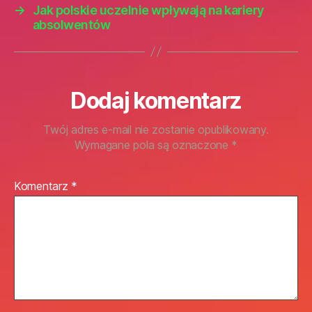
→
Jak polskie uczelnie wpływają na kariery
absolwentów
Dodaj komentarz
Twój adres e-mail nie zostanie opublikowany.
Wymagane pola są oznaczone
*
Komentarz
*