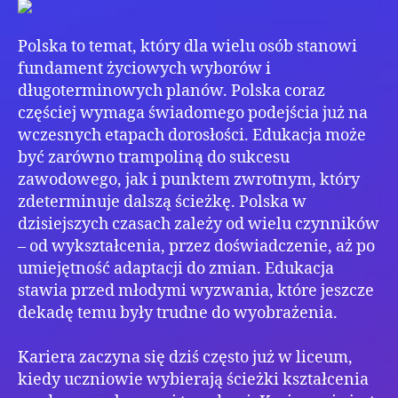
Pol
gwa
Polska to temat, który dla wielu osób stanowi
stab
kari
fundament życiowych wyborów i
długoterminowych planów. Polska coraz
częściej wymaga świadomego podejścia już na
wczesnych etapach dorosłości. Edukacja może
być zarówno trampoliną do sukcesu
zawodowego, jak i punktem zwrotnym, który
zdeterminuje dalszą ścieżkę. Polska w
dzisiejszych czasach zależy od wielu czynników
– od wykształcenia, przez doświadczenie, aż po
umiejętność adaptacji do zmian. Edukacja
stawia przed młodymi wyzwania, które jeszcze
dekadę temu były trudne do wyobrażenia.
Kariera zaczyna się dziś często już w liceum,
kiedy uczniowie wybierają ścieżki kształcenia