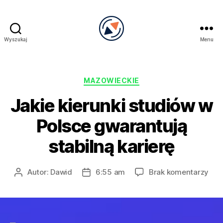
Wyszukaj
Menu
PRECEL
Kategorie
MAZOWIECKIE
Jakie kierunki studiów w
Polsce gwarantują
stabilną karierę
do
Autor:
Dawid
6:55 am
Brak komentarzy
Autor
Data
Jak
wpisu
wpisu
kier
stu
w