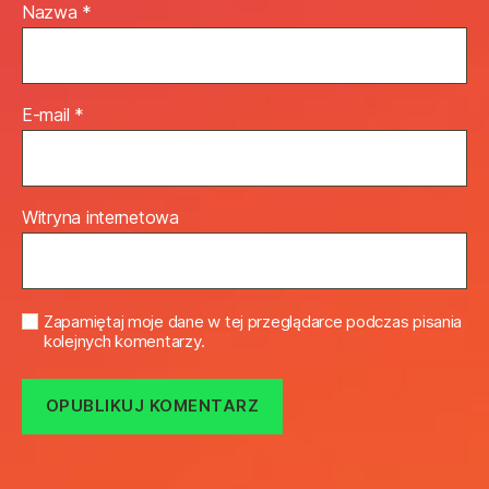
Nazwa
*
E-mail
*
Witryna internetowa
Zapamiętaj moje dane w tej przeglądarce podczas pisania
kolejnych komentarzy.