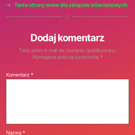
→
Tanie strony www dla sklepów internetowych
Dodaj komentarz
Twój adres e-mail nie zostanie opublikowany.
Wymagane pola są oznaczone
*
Komentarz
*
Nazwa
*