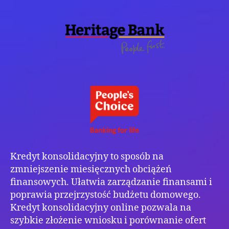
zdo
kre
i
zwi
swo
sza
na
poż
Kredyt konsolidacyjny to sposób na
zmniejszenie miesięcznych obciążeń
finansowych. Ułatwia zarządzanie finansami i
poprawia przejrzystość budżetu domowego.
Kredyt konsolidacyjny online pozwala na
szybkie złożenie wniosku i porównanie ofert