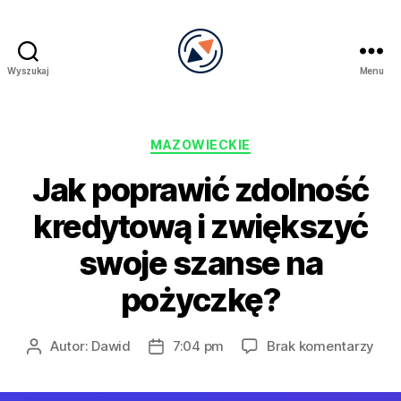
Wyszukaj
Menu
PRECEL
Kategorie
MAZOWIECKIE
Jak poprawić zdolność
kredytową i zwiększyć
swoje szanse na
pożyczkę?
do
Autor:
Dawid
7:04 pm
Brak komentarzy
Autor
Data
Jak
wpisu
wpisu
pop