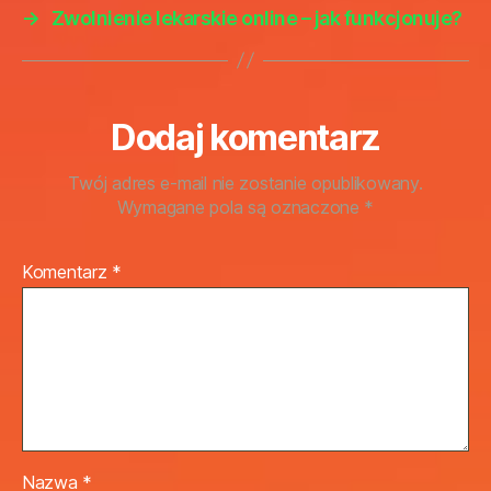
→
Zwolnienie lekarskie online – jak funkcjonuje?
Dodaj komentarz
Twój adres e-mail nie zostanie opublikowany.
Wymagane pola są oznaczone
*
Komentarz
*
Nazwa
*