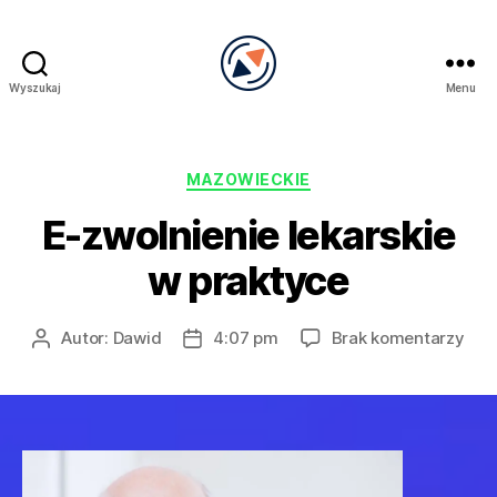
Wyszukaj
Menu
PRECEL
Kategorie
MAZOWIECKIE
E-zwolnienie lekarskie
w praktyce
do
Autor:
Dawid
4:07 pm
Brak komentarzy
Autor
Data
E-
wpisu
wpisu
zwol
leka
w
pra