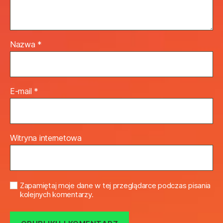
Nazwa
*
E-mail
*
Witryna internetowa
Zapamiętaj moje dane w tej przeglądarce podczas pisania
kolejnych komentarzy.