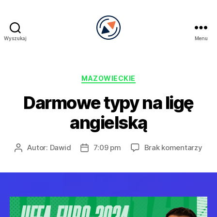
Wyszukaj
Menu
PRECEL
Kategorie
MAZOWIECKIE
Darmowe typy na ligę
angielską
do
Autor:
Dawid
7:09 pm
Brak komentarzy
Autor
Data
Dar
wpisu
wpisu
typ
na
ligę
angi