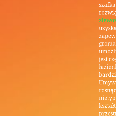
szafka
rozwią
zlewo
uzyska
zapewn
gromad
umożli
jest 
łazien
bardzi
Umywal
rosnąc
nietyp
kształ
przest