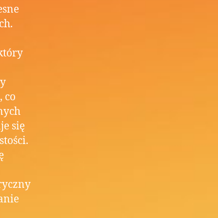
esne
ch.
który
wy
 co
nych
je się
tości.
ę
ryczny
anie