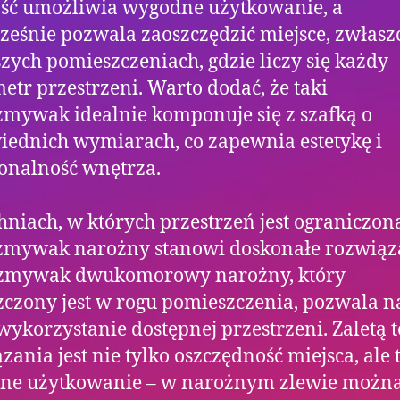
ść umożliwia wygodne użytkowanie, a
ześnie pozwala zaoszczędzić miejsce, zwłasz
zych pomieszczeniach, gdzie liczy się każdy
etr przestrzeni. Warto dodać, że taki
mywak idealnie komponuje się z szafką o
ednich wymiarach, co zapewnia estetykę i
onalność wnętrza.
niach, w których przestrzeń jest ograniczon
zmywak narożny stanowi doskonałe rozwiąz
zmywak dwukomorowy narożny, który
czony jest w rogu pomieszczenia, pozwala n
wykorzystanie dostępnej przestrzeni. Zaletą 
zania jest nie tylko oszczędność miejsca, ale 
ne użytkowanie – w narożnym zlewie możn