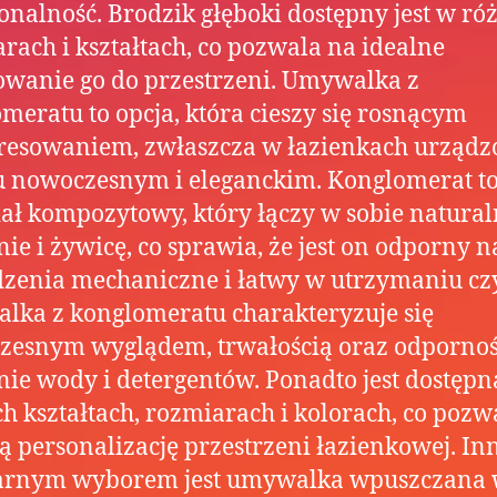
onalność. Brodzik głęboki dostępny jest w ró
rach i kształtach, co pozwala na idealne
wanie go do przestrzeni. Umywalka z
meratu to opcja, która cieszy się rosnącym
resowaniem, zwłaszcza w łazienkach urząd
u nowoczesnym i eleganckim. Konglomerat t
ał kompozytowy, który łączy w sobie natura
ie i żywicę, co sprawia, że jest on odporny n
zenia mechaniczne i łatwy w utrzymaniu czy
ka z konglomeratu charakteryzuje się
zesnym wyglądem, trwałością oraz odpornoś
nie wody i detergentów. Ponadto jest dostęp
h kształtach, rozmiarach i kolorach, co pozw
ą personalizację przestrzeni łazienkowej. I
arnym wyborem jest umywalka wpuszczana w