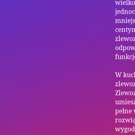
wielko
jednoc
mniejs
centym
zlewoz
odpowi
funkcj
W kuch
zlewo
Zlewo
umiesz
pełne 
rozwią
wygod