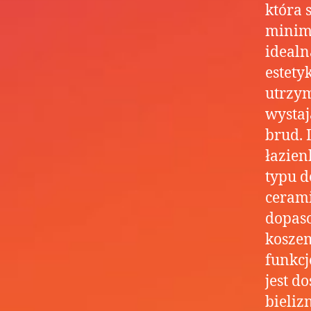
która 
minima
idealn
estety
utrzym
wystaj
brud. 
łazien
typu d
cerami
dopaso
koszem
funkcj
jest 
bieliz