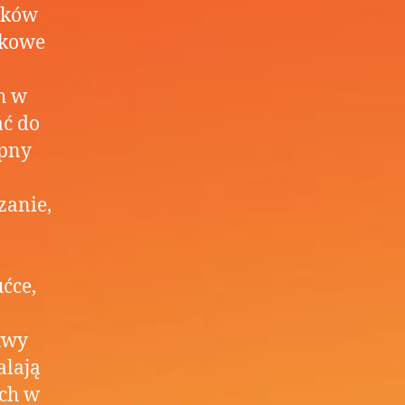
upków
tkowe
h w
ać do
ępny
zanie,
ćce,
twy
alają
ch w