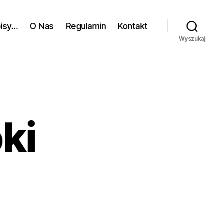
pisy…
O Nas
Regulamin
Kontakt
Wyszukaj
ki
o
rodzik
łęboki