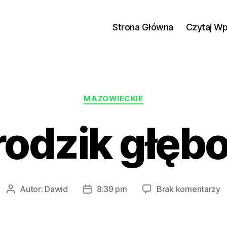
Strona Główna
Czytaj W
Kategorie
MAZOWIECKIE
rodzik głębo
d
Autor:
Dawid
8:39 pm
Brak komentarzy
Autor
Data
b
wpisu
wpisu
g