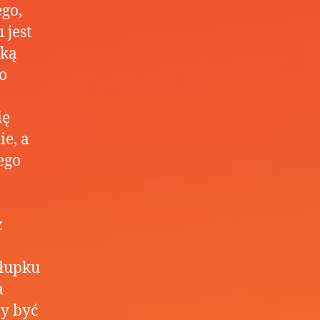
ego,
 jest
cką
o
ię
ie, a
ego
z
słupku
a
ny być