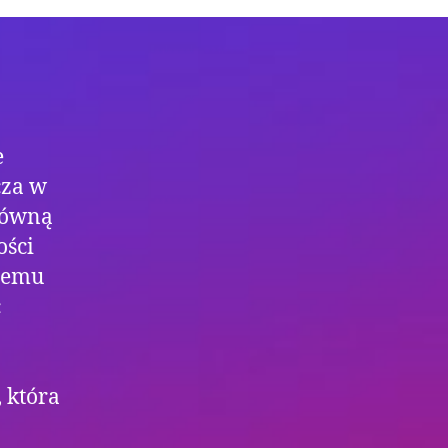
e
cza w
główną
ości
 temu
ć
 która