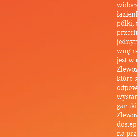
widocz
łazie
półki,
przec
jednym
wnętrz
jest w
Zlewoz
które 
odpow
wystar
garnki
Zlewo
dostęp
na pr