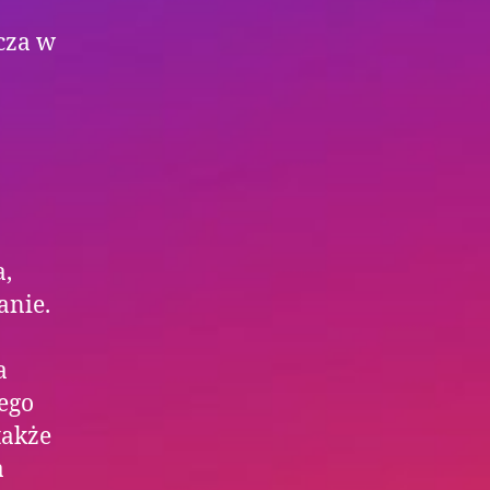
cza w
a,
anie.
a
tego
także
a