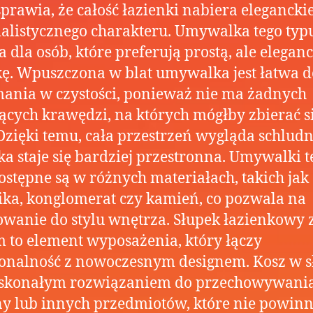
sprawia, że całość łazienki nabiera elegancki
listycznego charakteru. Umywalka tego typu
a dla osób, które preferują prostą, ale elegan
kę. Wpuszczona w blat umywalka jest łatwa d
ania w czystości, ponieważ nie ma żadnych
ących krawędzi, na których mógłby zbierać s
Dzięki temu, cała przestrzeń wygląda schludn
ka staje się bardziej przestronna. Umywalki t
ostępne są w różnych materiałach, takich jak
ka, konglomerat czy kamień, co pozwala na
wanie do stylu wnętrza. Słupek łazienkowy 
 to element wyposażenia, który łączy
onalność z nowoczesnym designem. Kosz w 
doskonałym rozwiązaniem do przechowywani
ny lub innych przedmiotów, które nie powin