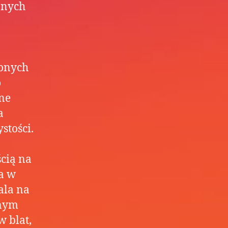
żnych
zonych
o
lne
a
stości.
cią na
na w
ala na
nnym
 blat,