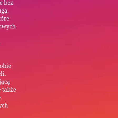
e bez
ugą.
tóre
powych
m
sobie
li.
jącą
 także
ę
ych