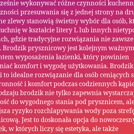
cześnie wykonywać różne czynności kuchenn
zności przesuwania się z jednej strony na dr
e zlewy stanowią świetny wybór dla osób, k
uchnię w kształcie litery L lub innych niety
ch, gdzie tradycyjne rozwiązania nie zawsze
. Brodzik prysznicowy jest kolejnym ważny
tem wyposażenia łazienki, który powinien
iać komfort i wygodę użytkowania. Brodzik
i to idealne rozwiązanie dla osób ceniących 
ronność i komfort podczas codziennych kąpie
odzaju brodzik nie tylko zapewnia wystarcza
ość do wygodnego stania pod prysznicem, ale
sza ryzyko rozchlapywania wody poza stref
icową. Jest to doskonała opcja do nowoczesn
k, w których liczy się estetyka, ale także