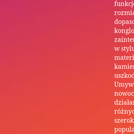
funkcj
rozmia
dopaso
konglo
zainte
w styl
materi
kamien
uszkod
Umywal
nowoc
działa
różnyc
szerok
popul