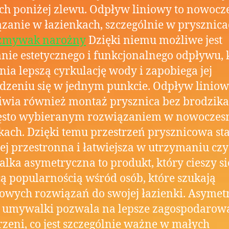
ch poniżej zlewu. Odpływ liniowy to nowocz
zanie w łazienkach, szczególnie w prysznica
zmywak narożny
Dzięki niemu możliwe jest
nie estetycznego i funkcjonalnego odpływu, 
ia lepszą cyrkulację wody i zapobiega jej
zeniu się w jednym punkcie. Odpływ linio
wia również montaż prysznica bez brodzika,
często wybieranym rozwiązaniem w nowoczes
kach. Dzięki temu przestrzeń prysznicowa sta
ej przestronna i łatwiejsza w utrzymaniu czys
ka asymetryczna to produkt, który cieszy si
ą popularnością wśród osób, które szukają
owych rozwiązań do swojej łazienki. Asymet
t umywalki pozwala na lepsze zagospodarow
rzeni, co jest szczególnie ważne w małych