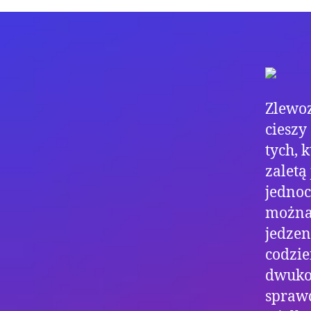
Zlewo
cieszy
tych, 
zaletą
jednoc
można
jedzen
codzi
dwukom
sprawd