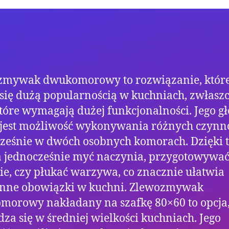
zmywak dwukomorowy to rozwiązanie, któr
 się dużą popularnością w kuchniach, zwłasz
które wymagają dużej funkcjonalności. Jego 
 jest możliwość wykonywania różnych czynn
ześnie w dwóch osobnych komorach. Dzięki
 jednocześnie myć naczynia, przygotowywa
ie, czy płukać warzywa, co znacznie ułatwia
enne obowiązki w kuchni. Zlewozmywak
orowy nakładany na szafkę 80×60 to opcja,
za się w średniej wielkości kuchniach. Jego