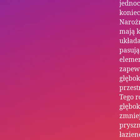
jedno
koniec
Narożn
mają k
układa
pasują
elemen
zapewn
głębok
przest
Tego r
głębok
zmniej
pryszn
łaziene