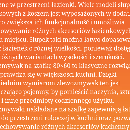
ne w przestrzeni łazienki. Wiele modeli sł
nkowych z koszem jest wyposażonych w doda
 co zwiększa ich funkcjonalność i umożliwia
howywanie różnych akcesoriów łazienkowyc
 miejscu. Słupek taki można łatwo dopasow
 łazienek o różnej wielkości, ponieważ dost
 różnych wariantach wysokości i szerokości.
mywak na szafkę 80×60 to klasyczne rozwią
sprawdza się w większości kuchni. Dzięki
iednim wymiarom zlewozmywak ten jest
czająco pojemny, by pomieścić naczynia, sztu
 i inne przedmioty codziennego użytku.
zmywaki nakładane na szafkę zapewniają ła
 do przestrzeni roboczej w kuchni oraz pozw
zechowywanie różnych akcesoriów kuchenny