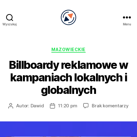
Wyszukaj
Menu
PRECEL
Kategorie
MAZOWIECKIE
Billboardy reklamowe w
kampaniach lokalnych i
globalnych
do
Autor:
Dawid
11:20 pm
Brak komentarzy
Autor
Data
Bil
wpisu
wpisu
rek
w
kam