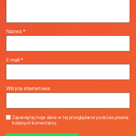
Nazwa
*
E-mail
*
Witryna internetowa
Zapamiętaj moje dane w tej przeglądarce podczas pisania
kolejnych komentarzy.