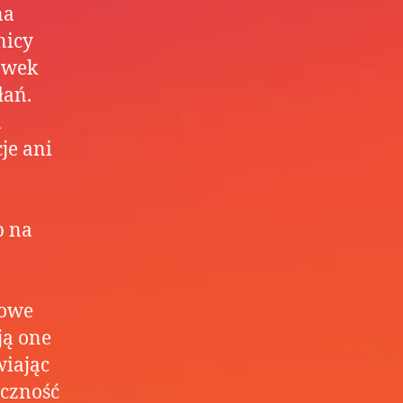
na
nicy
awek
łań.
a
je ani
b na
bowe
ją one
wiając
yczność