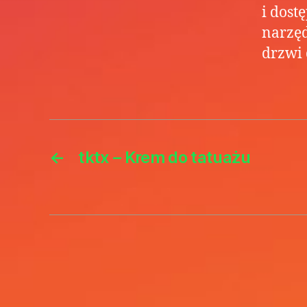
i dost
narzęd
drzwi 
←
tktx – Krem do tatuażu