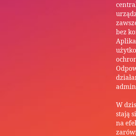
centra
urząd
zawsze
bez ko
Aplika
użytko
ochron
Odpowi
działa
admini
W dzis
stają 
na efe
zarówn