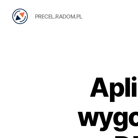
PRECEL.RADOM.PL
PRECEL
Apl
wygo