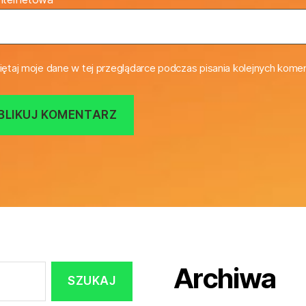
ętaj moje dane w tej przeglądarce podczas pisania kolejnych komen
Archiwa