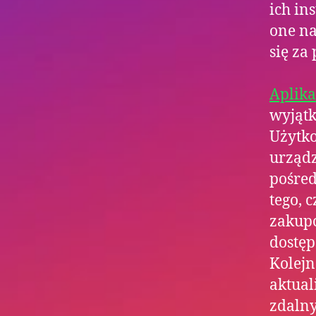
ich in
one na
się za
Aplik
wyjątk
Użytko
urządz
pośred
tego, 
zakupó
dostęp
Kolejn
aktual
zdalny