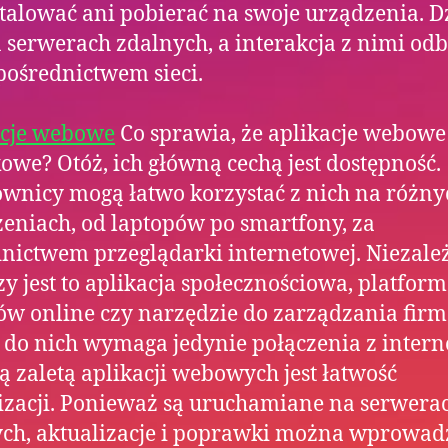
stalować ani pobierać na swoje urządzenia. D
 serwerach zdalnych, a interakcja z nimi o
 pośrednictwem sieci.
acje webowe
Co sprawia, że aplikacje webowe 
owe? Otóż, ich główną cechą jest dostępność.
wnicy mogą łatwo korzystać z nich na różny
eniach, od laptopów po smartfony, za
nictwem przeglądarki internetowej. Niezale
czy jest to aplikacja społecznościowa, platfor
w online czy narzędzie do zarządzania firm
 do nich wymaga jedynie połączenia z intern
ą zaletą aplikacji webowych jest łatwość
izacji. Ponieważ są uruchamiane na serwera
ch, aktualizacje i poprawki można wprowad