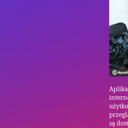
Aplika
intern
użytk
przegl
są dos