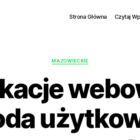
Strona Główna
Czytaj W
Kategorie
MAZOWIECKIE
ikacje webo
da użytkow