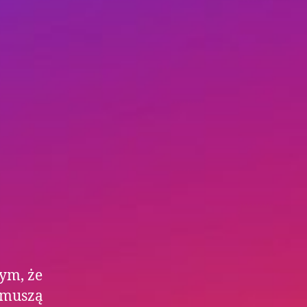
tym, że
e muszą