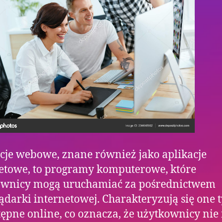
cje webowe, znane również jako aplikacje
etowe, to programy komputerowe, które
ownicy mogą uruchamiać za pośrednictwem
ądarki internetowej. Charakteryzują się one 
tępne online, co oznacza, że użytkownicy ni