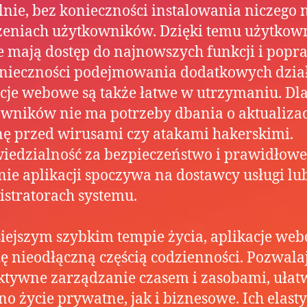
lnie, bez konieczności instalowania niczego 
zeniach użytkowników. Dzięki temu użytkow
 mają dostęp do najnowszych funkcji i popr
nieczności podejmowania dodatkowych dzia
cje webowe są także łatwe w utrzymaniu. Dl
wników nie ma potrzeby dbania o aktualizac
ę przed wirusami czy atakami hakerskimi.
edzialność za bezpieczeństwo i prawidłowe
nie aplikacji spoczywa na dostawcy usługi lu
stratorach systemu.
iejszym szybkim tempie życia, aplikacje we
się nieodłączną częścią codzienności. Pozwala
ktywne zarządzanie czasem i zasobami, ułat
o życie prywatne, jak i biznesowe. Ich elast