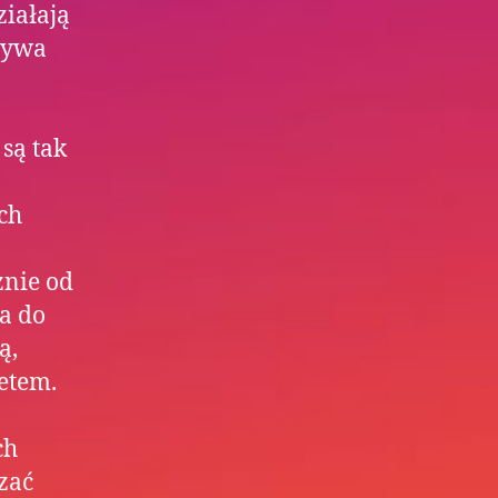
ziałają
dbywa
są tak
ch
żnie od
ma do
ą,
etem.
ch
zać