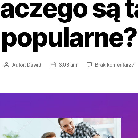
laczego są t
popularne?
d
Autor:
Dawid
3:03 am
Brak komentarzy
Autor
Data
A
wpisu
wpisu
w
a
w
u
D
s
t
p